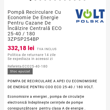
Pompă Recirculare Cu
Economie De Energie
Pentru Cazane De
Încălzire Centrală ECO
25-40 / 180
3ZPSP254BP
332,18 lei
TVA INCLUS
Politica de returnare 14 zile
Se expediaza in aceeasi zi
Referinta
ECO25-40-180
Stoc epuizat
POMPA DE RECIRCULARE A APEI CU ECONOMISIRE
DE ENERGIE PENTRU COO ECO 25-40 / 180 VOLT.
Economisire a
energiei
, pompa de
circulație
electronică îndeplinește cerințele de pompe
corespunzătoare pentru
clasa A de
energie
.