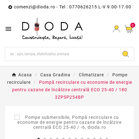
comenzi@dioda.ro
- Tel : 0770626215 L-V 9.00-17.00

0

Acasa
Casa Gradina
Climatizare
Pompe
recirculare
Pompă recirculare cu economie de energie
pentru cazane de încălzire centrală ECO 25-40 / 180
3ZPSP254BP