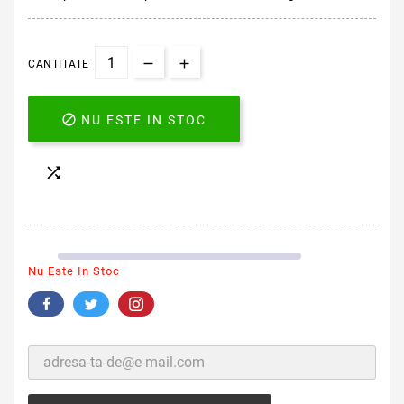
CANTITATE

NU ESTE IN STOC

Nu Este In Stoc