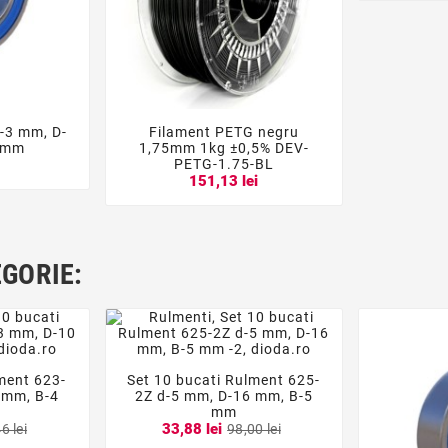
-3 mm, D-
Filament PETG negru




 mm
1,75mm 1kg ±0,5% DEV-
PETG-1.75-BL
151,13 lei
EGORIE:
ment 623-
Set 10 bucati Rulment 625-




 mm, B-4
2Z d-5 mm, D-16 mm, B-5
mm
33,88 lei
6 lei
98,00 lei