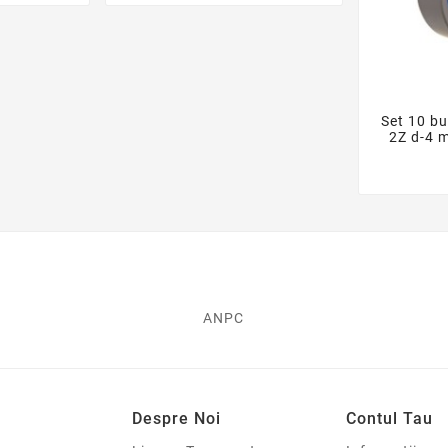
Set 10 b

2Z d-4 
ANPC
Despre Noi
Contul Tau