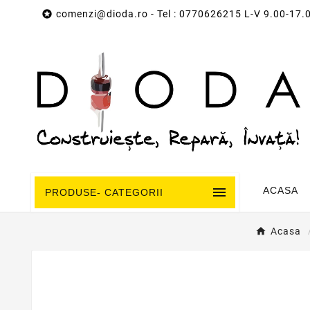

comenzi@dioda.ro
- Tel : 0770626215 L-V 9.00-17.

ACASA
PRODUSE- CATEGORII
Acasa