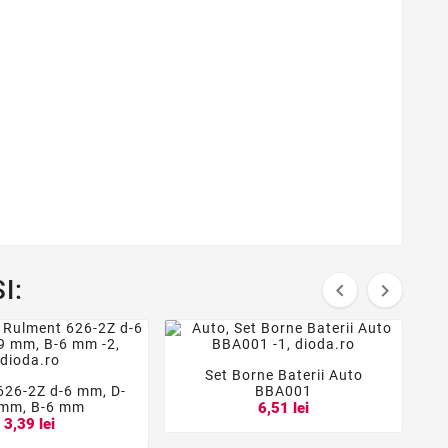
I:


Set Borne Baterii Auto



626-2Z d-6 mm, D-
BBA001


 mm, B-6 mm
6,51 lei
3,39 lei