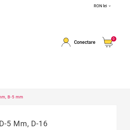
RON lei

0
Conectare
mm, B-5 mm
D-5 Mm, D-16