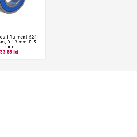
ucati Rulment 624-


mm, D-13 mm, B-5
mm
33,88 lei