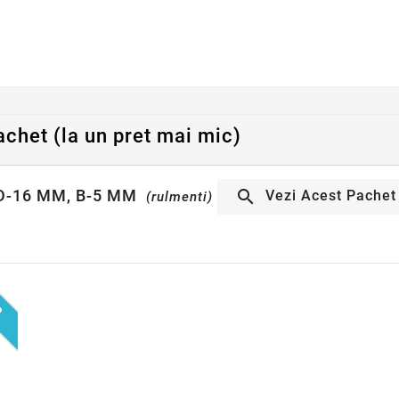
achet (la un pret mai mic)
D-16 MM, B-5 MM

Vezi Acest Pachet
(rulmenti)
0