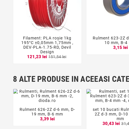
Filament: PLA roşie 1kg
Rulment 623-2Z d





195°C ±0,05mm 1,75mm ,
10 mm, B-4
DEV-PLA-1.75-RD, Devil
3,15 lei
Design
121,23 lei
151,54 lei
8 ALTE PRODUSE IN ACEEASI CAT
Rulment 626-2Z d-6 mm, D-
set 10 bucati Rul





19 mm, B-6 mm
2Z d-3 mm, D-10
mm
3,39 lei
30,43 lei
31,4