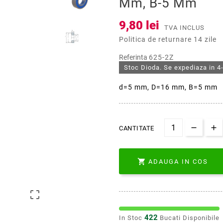
Mm, B-5 Mm
9,80 lei
TVA INCLUS
Politica de returnare 14 zile
Referinta
625-2Z
Stoc Dioda. Se expediaza in 4-
d=5 mm, D=16 mm, B=5 mm
CANTITATE

ADAUGA IN COS

422
In Stoc
Bucati Disponibile