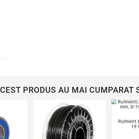
ACEST PRODUS AU MAI CUMPARAT S
Rulment 

19