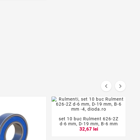


set 10 buc Rulment 626-2Z



d-6 mm, D-19 mm, B-6 mm
32,67 lei