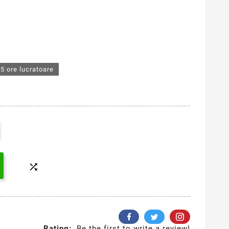
5 ore lucratoare

Rating:
Be the first to write a review!