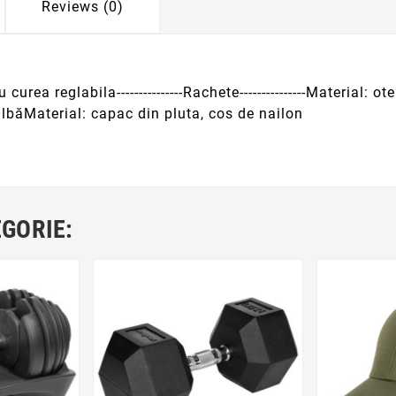
Reviews (0)
 curea reglabila---------------Rachete---------------Material
are albăMaterial: capac din pluta, cos de nailon
EGORIE: