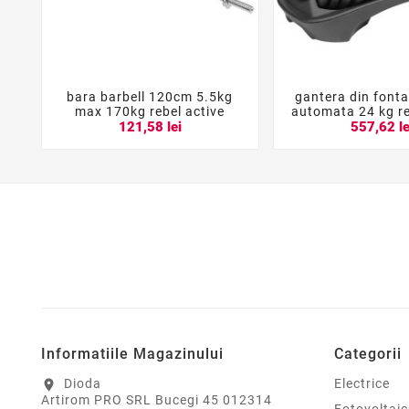
bara barbell 120cm 5.5kg
gantera din fonta





max 170kg rebel active
automata 24 kg re
121,58 lei
557,62 le
Informatiile Magazinului
Categorii
Dioda
Electrice
location_on
Artirom PRO SRL Bucegi 45 012314