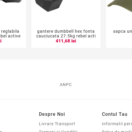
 reglabila
gantere dumbbell hex fonta
sapca un





bel active
cauciucata 27.5kg rebel acti
i
411,68 lei
ANPC
Despre Noi
Contul Tau
Livrare Transport
Informatii per