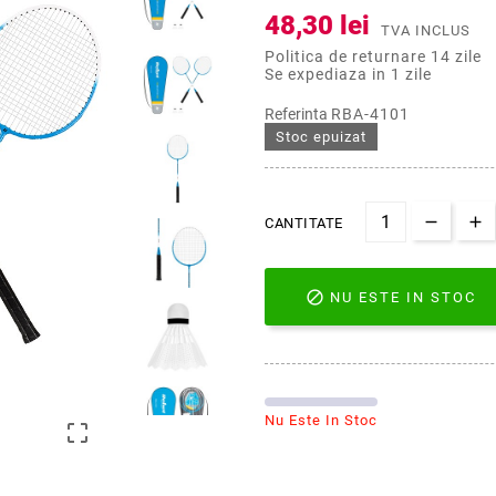
48,30 lei
TVA INCLUS
Politica de returnare 14 zile
Se expediaza in 1 zile
Referinta
RBA-4101
Stoc epuizat
CANTITATE

NU ESTE IN STOC
Nu Este In Stoc
