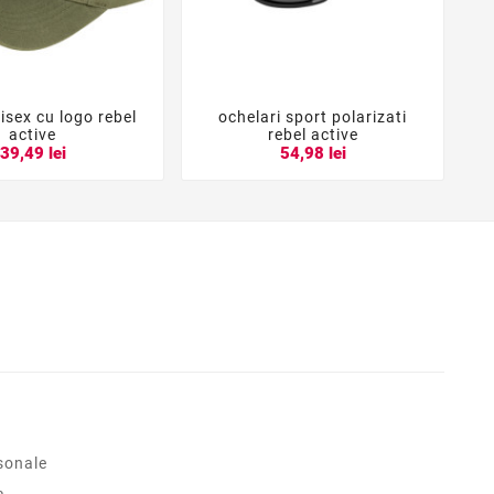
isex cu logo rebel
ochelari sport polarizati
s





active
rebel active
39,49 lei
54,98 lei
sonale