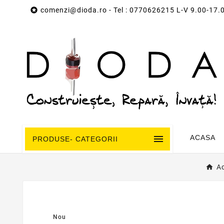

comenzi@dioda.ro
- Tel : 0770626215 L-V 9.00-17.

ACASA
PRODUSE- CATEGORII
A
Nou