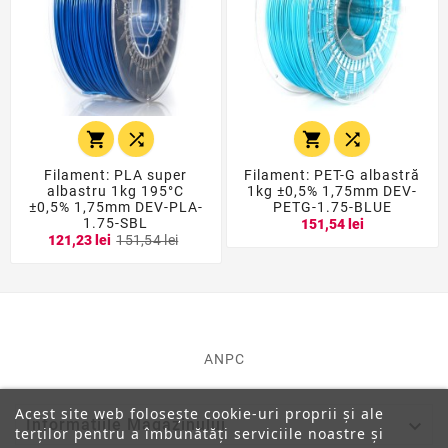




Filament: PLA super
Filament: PET-G albastră
albastru 1kg 195°C
1kg ±0,5% 1,75mm DEV-
±0,5% 1,75mm DEV-PLA-
PETG-1.75-BLUE
1.75-SBL
151,54 lei
121,23 lei
151,54 lei
ANPC
Acest site web folosește cookie-uri proprii și ale

Informatiile Magazinului
terților pentru a îmbunătăți serviciile noastre și