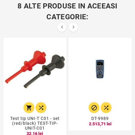
8 ALTE PRODUSE IN ACEEASI
CATEGORIE:






Test tip UNI-T C01 - set
DT-9989
(red/black) TEST-TIP-
2.513,71 lei
UNIT-C01
32,16 lei