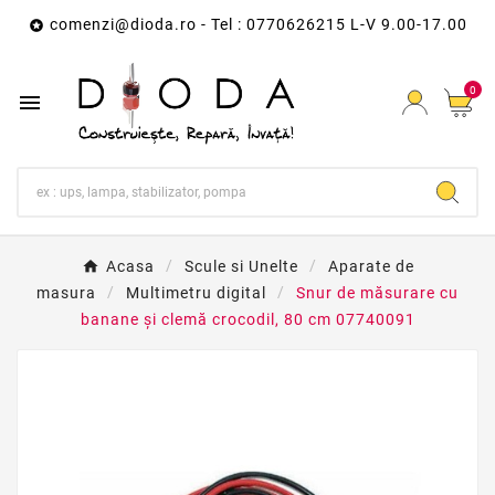
comenzi@dioda.ro
- Tel : 0770626215 L-V 9.00-17.00

0

Acasa
Scule si Unelte
Aparate de
masura
Multimetru digital
Snur de măsurare cu
banane și clemă crocodil, 80 cm 07740091