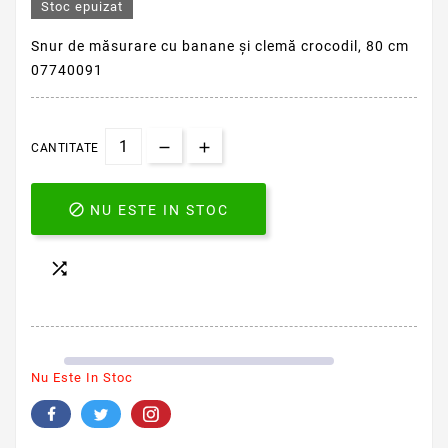
Stoc epuizat
Snur de măsurare cu banane și clemă crocodil, 80 cm
07740091
CANTITATE

NU ESTE IN STOC

Nu Este In Stoc