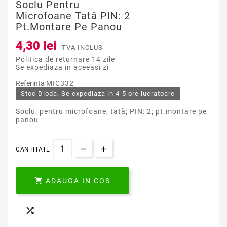
Soclu Pentru
Microfoane Tată PIN: 2
Pt.montare Pe Panou
4,30 lei
TVA INCLUS
Politica de returnare 14 zile
Se expediaza in aceeasi zi
Referinta
MIC332
Stoc Dioda. Se expediaza in 4-5 ore lucratoare
Soclu; pentru microfoane; tată; PIN: 2; pt.montare pe
panou
CANTITATE

ADAUGA IN COS
