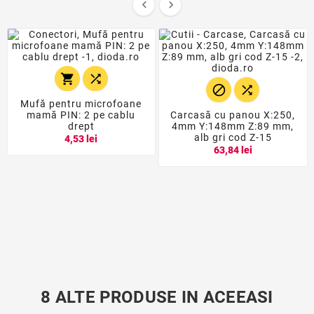






Mufă pentru microfoane
mamă PIN: 2 pe cablu
Carcasă cu panou X:250,
drept
4mm Y:148mm Z:89 mm,
alb gri cod Z-15
4,53 lei
63,84 lei
8 ALTE PRODUSE IN ACEEASI