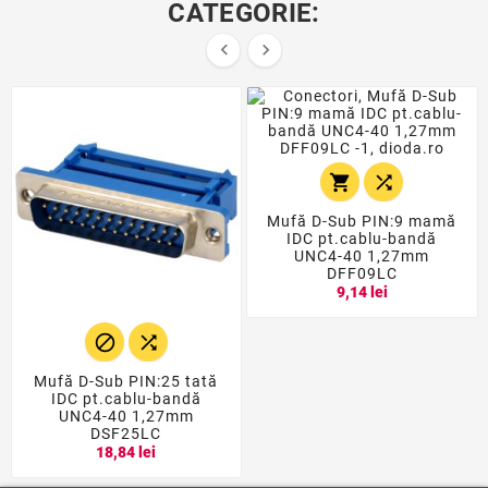
CATEGORIE:




Mufă D-Sub PIN:9 mamă
IDC pt.cablu-bandă
UNC4-40 1,27mm
DFF09LC
9,14 lei


Mufă D-Sub PIN:25 tată
IDC pt.cablu-bandă
UNC4-40 1,27mm
DSF25LC
18,84 lei