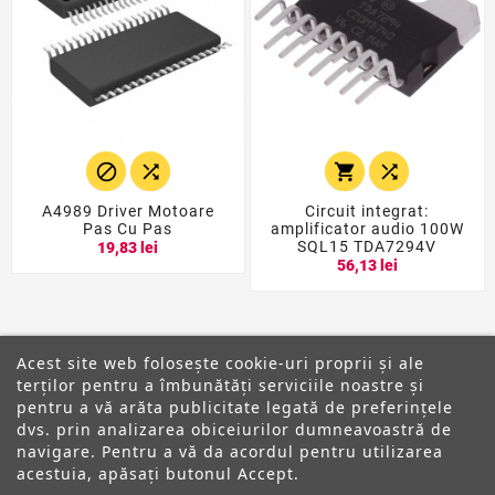




A4989 Driver Motoare
Circuit integrat:
Pas Cu Pas
amplificator audio 100W
SQL15 TDA7294V
19,83 lei
56,13 lei
Acest site web folosește cookie-uri proprii și ale
terților pentru a îmbunătăți serviciile noastre și
pentru a vă arăta publicitate legată de preferințele
dvs. prin analizarea obiceiurilor dumneavoastră de
ANPC
navigare. Pentru a vă da acordul pentru utilizarea
acestuia, apăsați butonul Accept.