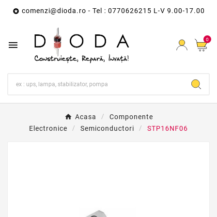
comenzi@dioda.ro
- Tel : 0770626215 L-V 9.00-17.00

0

Acasa
Componente
Electronice
Semiconductori
STP16NF06