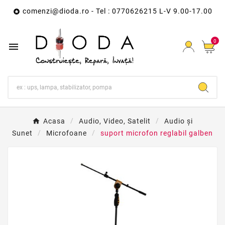
comenzi@dioda.ro
- Tel : 0770626215 L-V 9.00-17.00

0

Acasa
Audio, Video, Satelit
Audio și
Sunet
Microfoane
suport microfon reglabil galben