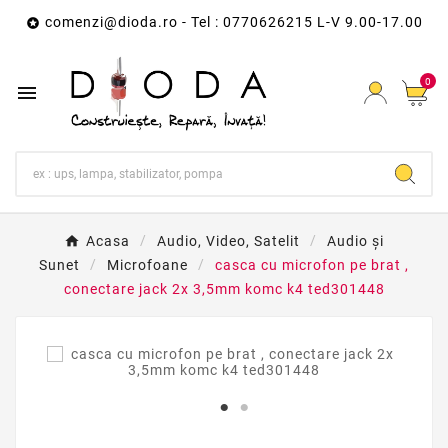
comenzi@dioda.ro
- Tel : 0770626215 L-V 9.00-17.00

0

Acasa
Audio, Video, Satelit
Audio și
Sunet
Microfoane
casca cu microfon pe brat ,
conectare jack 2x 3,5mm komc k4 ted301448