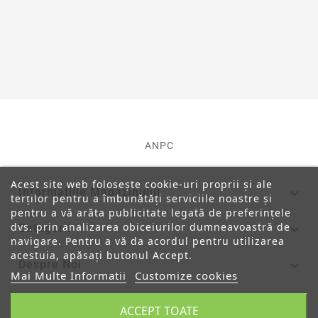
ANPC
Acest site web folosește cookie-uri proprii și ale

Informatiile Magazinului
terților pentru a îmbunătăți serviciile noastre și
pentru a vă arăta publicitate legată de preferințele
dvs. prin analizarea obiceiurilor dumneavoastră de

Categorii
navigare. Pentru a vă da acordul pentru utilizarea
acestuia, apăsați butonul Accept.

Despre Noi
Mai Multe Informatii
Customize cookies

Contul Tau
ACCEPT TOATE