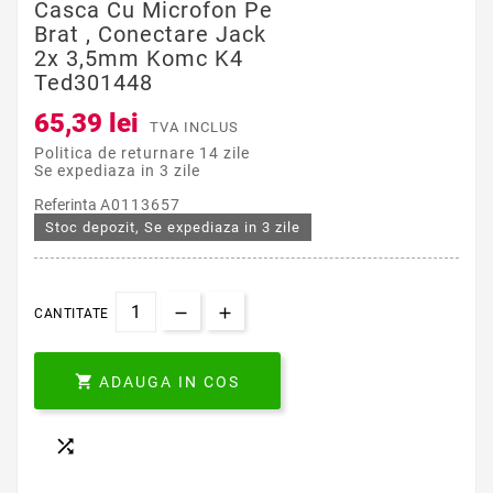
Casca Cu Microfon Pe
Brat , Conectare Jack
2x 3,5mm Komc K4
Ted301448
65,39 lei
TVA INCLUS
Politica de returnare 14 zile
Se expediaza in 3 zile
Referinta
A0113657
Stoc depozit, Se expediaza in 3 zile
CANTITATE

ADAUGA IN COS
