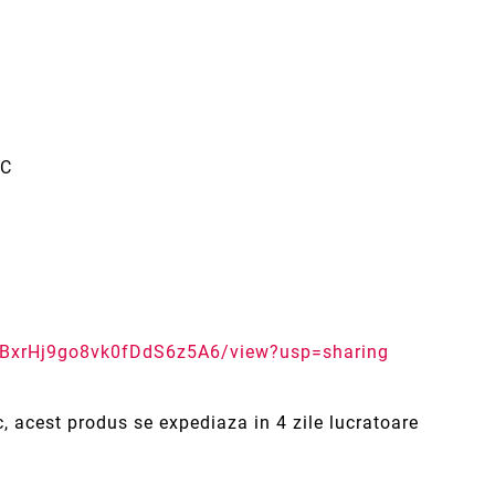
 C
EeBxrHj9go8vk0fDdS6z5A6/view?usp=sharing
c, acest produs se expediaza in 4 zile lucratoare