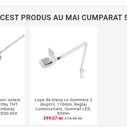
ACEST PRODUS AU MAI CUMPARAT S
uri solare
Lupa de masa cu iluminare 3




ottky THT
dioptrii, 170mm, Reglaj
mbalaj:
Luminozitate, Iluminat LED,
2050-DIO
950lm
i
299,57 lei
374,46 lei