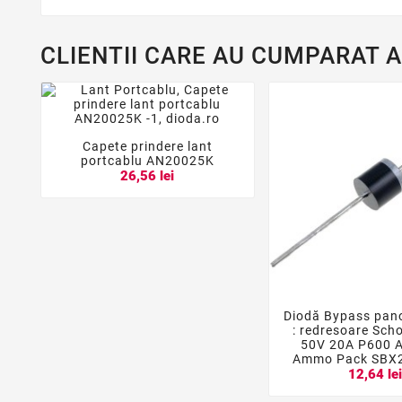
CLIENTII CARE AU CUMPARAT 
Capete prindere lant



portcablu AN20025K
26,56 lei
Diodă Bypass pano


: redresoare Sch
50V 20A P600 A
Ammo Pack SBX
12,64 le