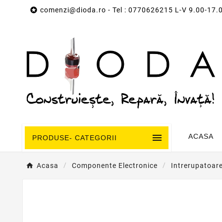

comenzi@dioda.ro
- Tel : 0770626215 L-V 9.00-17.

ACASA
PRODUSE- CATEGORII
Acasa
Componente Electronice
Intrerupatoar