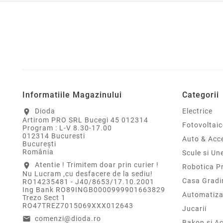
Informatiile Magazinului
Categorii
Dioda
Electrice
location_on
Artirom PRO SRL Bucegi 45 012314
Fotovoltaic
Program : L-V 8.30-17.00
012314 Bucuresti
Auto & Acce
Bucureşti
România
Scule si Un
Atentie ! Trimitem doar prin curier !
location_on
Robotica P
Nu Lucram ,cu desfacere de la sediu!
Casa Gradi
RO14235481 - J40/8653/17.10.2001
Ing Bank RO89INGB0000999901663829
Automatiza
Trezo Sect 1
RO47TREZ7015069XXX012643
Jucarii
comenzi@dioda.ro
email
Bakon si Ac