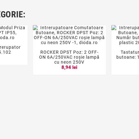
EGORIE:
trerupator

5.102
ROCKER DPST Poz: 2 OFF-
Tastatu




ON 6A/250VAC roşie lampă
butoane: 1
i
cu neon 250V
8,94 lei