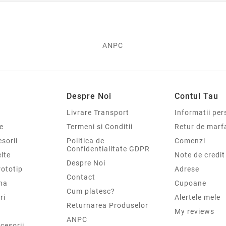
ANPC
Despre Noi
Contul Tau
Livrare Transport
Informatii per
e
Termeni si Conditii
Retur de marf
sorii
Politica de
Comenzi
Confidentialitate GDPR
elte
Note de credit
Despre Noi
rototip
Adrese
Contact
na
Cupoane
Cum platesc?
ri
Alertele mele
Returnarea Produselor
My reviews
ANPC
cesorii