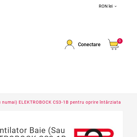
RON lei

0
Conectare
nu numai) ELEKTROBOCK CS3-1B pentru oprire întârziata
tilator Baie (sau