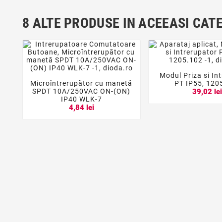
8 ALTE PRODUSE IN ACEEASI CAT
Modul Priza si In


Microîntrerupător cu manetă
PT IP55, 120



SPDT 10A/250VAC ON-(ON)
39,02 le
IP40 WLK-7
4,84 lei