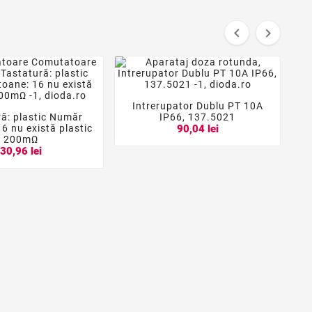


Intrerupator Dublu PT 10A



ră: plastic Număr
IP66, 137.5021


6 nu există plastic
90,04 lei
200mΩ
30,96 lei