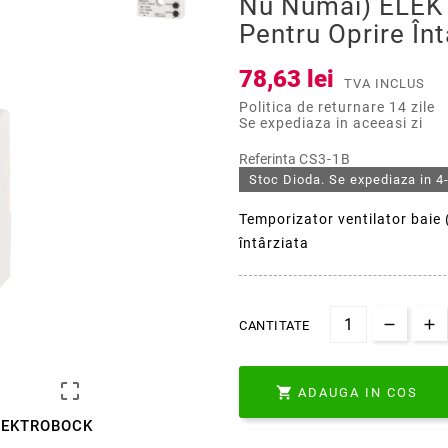
Nu Numai) ELE
Pentru Oprire Înt
78,63 lei
TVA INCLUS
Politica de returnare 14 zile
Se expediaza in aceeasi zi
Referinta
CS3-1B
Stoc Dioda. Se expediaza in 4-
Temporizator ventilator bai
întârziata
CANTITATE


ADAUGA IN COS
 ELEKTROBOCK