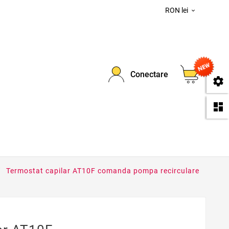
RON lei

0
Conectare
se
da
Termostat capilar AT10F comanda pompa recirculare