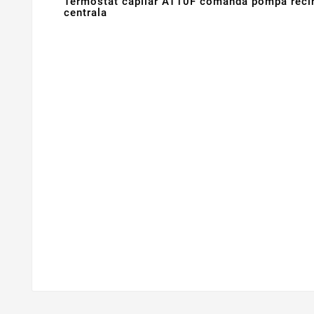
Termostat capilar AT10F comanda pompa recir
centrala