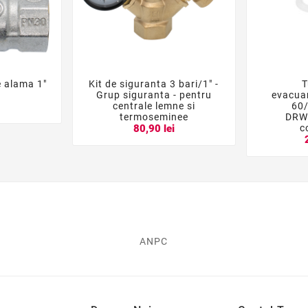
e alama 1"
Kit de siguranta 3 bari/1" -
T





Grup siguranta - pentru
evacua
centrale lemne si
60
i
termoseminee
DRW
c
80,90 lei
ANPC