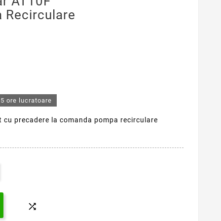
ar AT10F
Recirculare
5 ore lucratoare
it cu precadere la comanda pompa recirculare
