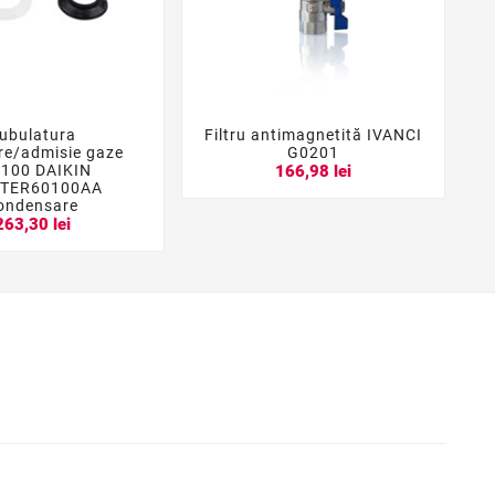
ubulatura
Filtru antimagnetită IVANCI





re/admisie gaze
G0201
/100 DAIKIN
166,98 lei
TER60100AA
ondensare
263,30 lei