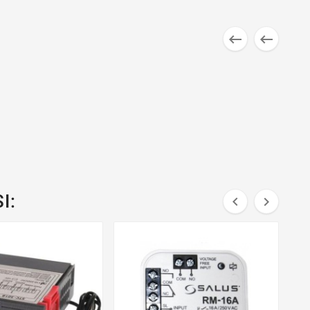


I:

