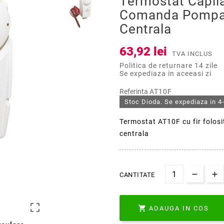
Termostat Capil
Comanda Pompa 
Centrala
63,92 lei
TVA INCLUS
Politica de returnare 14 zile
Se expediaza in aceeasi zi
Referinta
AT10F
Stoc Dioda. Se expediaza in 4-
Termostat AT10F cu fir folos
centrala
CANTITATE


ADAUGA IN COS