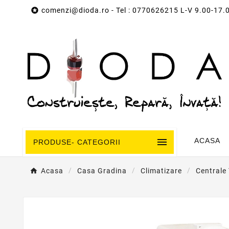

comenzi@dioda.ro
- Tel : 0770626215 L-V 9.00-17.

ACASA
PRODUSE- CATEGORII
Acasa
Casa Gradina
Climatizare
Centrale