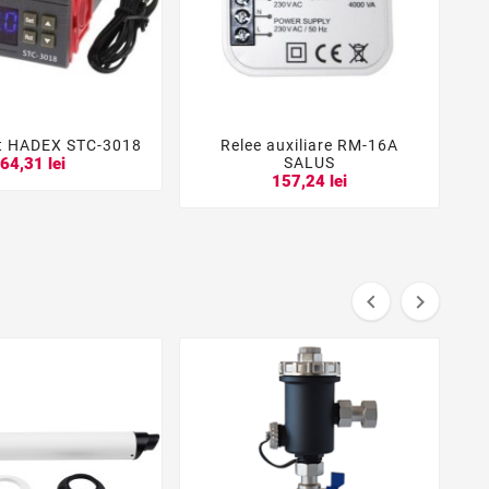
t HADEX STC-3018
Relee auxiliare RM-16A





SALUS
64,31 lei
157,24 lei

