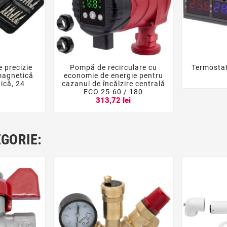
e precizie
Pompă de recirculare cu
Termosta





magnetică
economie de energie pentru
gică, 24
cazanul de încălzire centrală
ECO 25-60 / 180
i
313,72 lei
EGORIE: