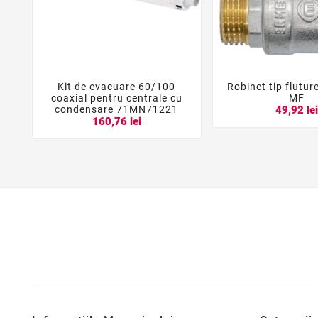
Kit de evacuare 60/100
Robinet tip flutur





coaxial pentru centrale cu
MF
condensare 71MN71221
49,92 le
160,76 lei