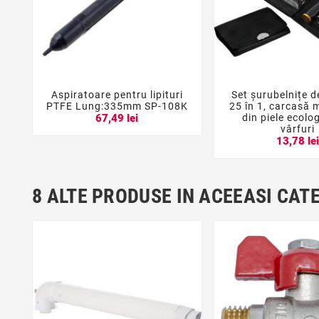
Aspiratoare pentru lipituri
Set șurubelnițe d





PTFE Lung:335mm SP-108K
25 în 1, carcasă 
din piele ecolo
67,49 lei
vârfuri
13,78 le
8 ALTE PRODUSE IN ACEEASI CAT