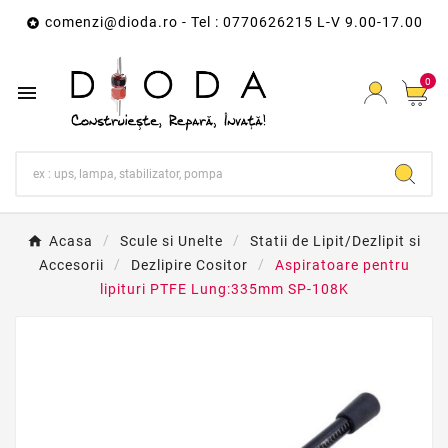
comenzi@dioda.ro
- Tel : 0770626215 L-V 9.00-17.00

0

Acasa
Scule si Unelte
Statii de Lipit/Dezlipit si
Accesorii
Dezlipire Cositor
Aspiratoare pentru
lipituri PTFE Lung:335mm SP-108K