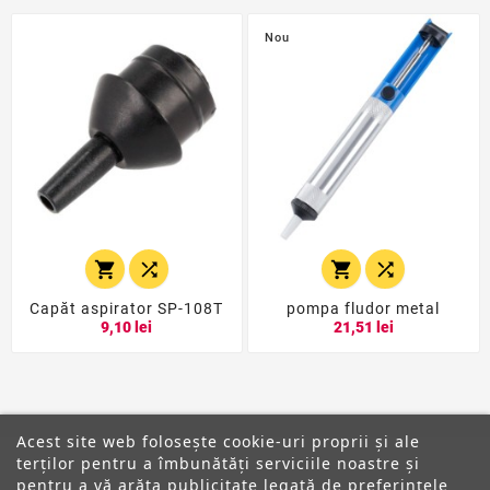
Nou




Capăt aspirator SP-108T
pompa fludor metal
9,10 lei
21,51 lei
Acest site web folosește cookie-uri proprii și ale
terților pentru a îmbunătăți serviciile noastre și
pentru a vă arăta publicitate legată de preferințele