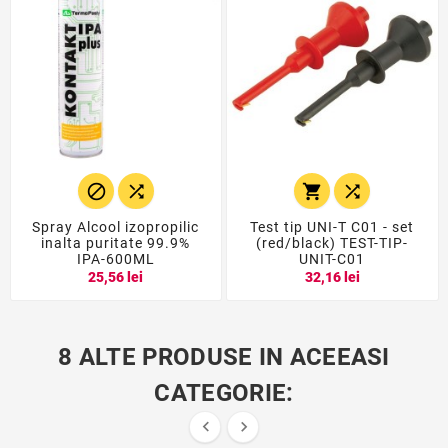




Spray Alcool izopropilic
Test tip UNI-T C01 - set
inalta puritate 99.9%
(red/black) TEST-TIP-
IPA-600ML
UNIT-C01
25,56 lei
32,16 lei
8 ALTE PRODUSE IN ACEEASI
CATEGORIE:

