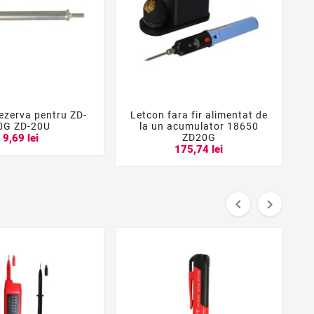
rezerva pentru ZD-
Letcon fara fir alimentat de





0G ZD-20U
la un acumulator 18650
ZD20G
9,69 lei
175,74 lei

