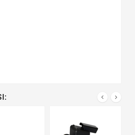
I:

