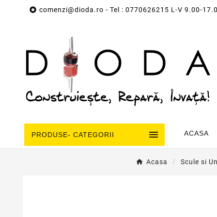

comenzi@dioda.ro
- Tel : 0770626215 L-V 9.00-17.

ACASA
PRODUSE- CATEGORII
Acasa
Scule si U