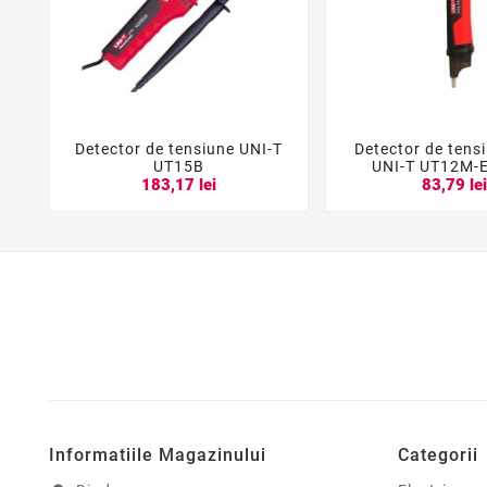
Detector de tensiune UNI-T
Detector de tensi





UT15B
UNI-T UT12M-
183,17 lei
83,79 le
Informatiile Magazinului
Categorii