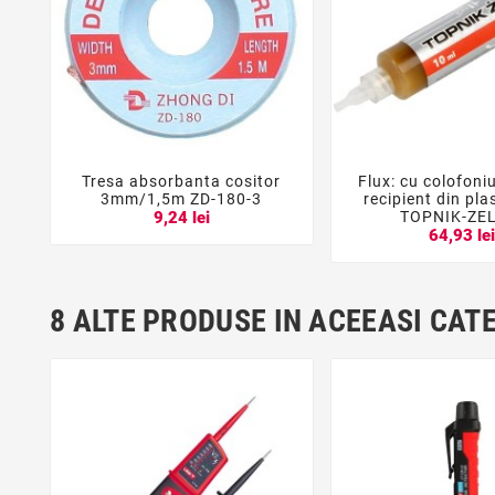
Tresa absorbanta cositor
Flux: cu colofoni





3mm/1,5m ZD-180-3
recipient din pla
TOPNIK-ZE
9,24 lei
64,93 le
8 ALTE PRODUSE IN ACEEASI CAT