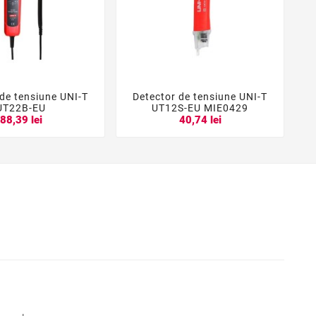
 de tensiune UNI-T
Detector de tensiune UNI-T
D





UT22B-EU
UT12S-EU MIE0429
88,39 lei
40,74 lei