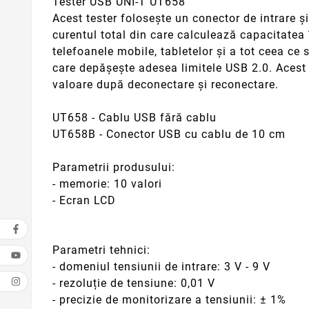
Tester USB UNI-T UT658
Acest tester folosește un conector de intrare ș
curentul total din care calculează capacitatea 
telefoanele mobile, tabletelor și a tot ceea ce
care depășește adesea limitele USB 2.0. Acest 
valoare după deconectare și reconectare.
UT658 - Cablu USB fără cablu
UT658B - Conector USB cu cablu de 10 cm
Parametrii produsului:
- memorie: 10 valori
- Ecran LCD
Parametri tehnici:
- domeniul tensiunii de intrare: 3 V - 9 V
- rezoluție de tensiune: 0,01 V
- precizie de monitorizare a tensiunii: ± 1%