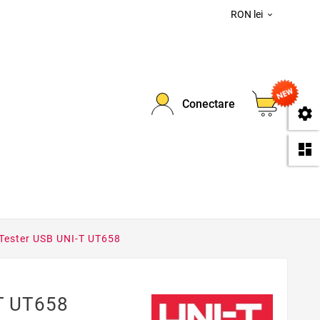
RON lei

0
Conectare
se
da
Tester USB UNI-T UT658
T UT658