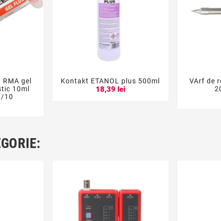
u RMA gel
Kontakt ETANOL plus 500ml
VArf de 





stic 10ml
2
18,39 lei
L/10
i
EGORIE: