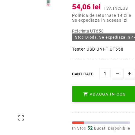
54,06 lei
TVA INCLUS
Politica de returnare 14 zile
Se expediaza in aceeasi zi
Referinta
UT658
Stoc Dioda. Se expediaza in 4-
Tester USB UNI-T UT658
CANTITATE

ADAUGA IN COS

52
In Stoc
Bucati Disponibile