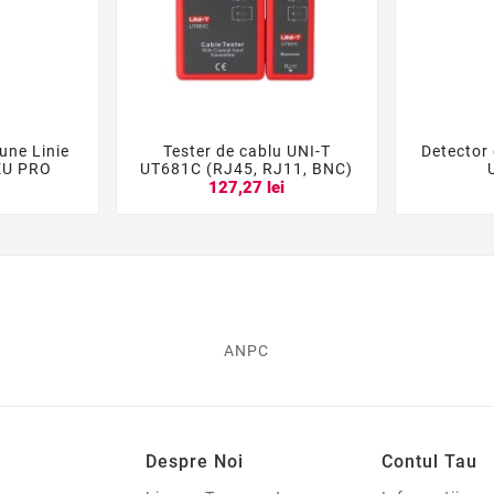
une Linie
Tester de cablu UNI-T
Detector





EU PRO
UT681C (RJ45, RJ11, BNC)
i
127,27 lei
ANPC
Despre Noi
Contul Tau