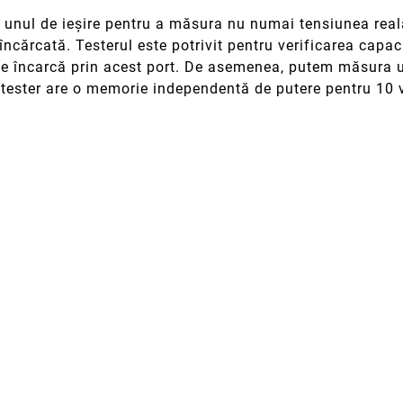
i unul de ieșire pentru a măsura nu numai tensiunea reală
încărcată. Testerul este potrivit pentru verificarea capac
 se încarcă prin acest port. De asemenea, putem măsura ut
tester are o memorie independentă de putere pentru 10 va