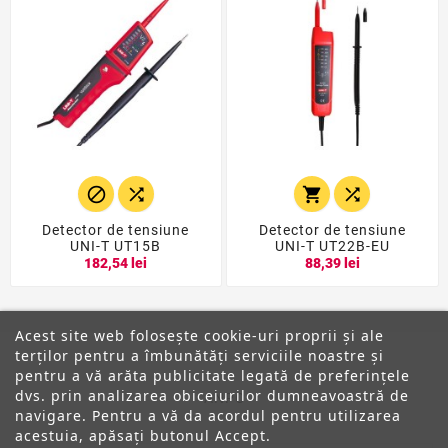




Detector de tensiune
Detector de tensiune
UNI-T UT15B
UNI-T UT22B-EU
182,54 lei
88,39 lei
Acest site web folosește cookie-uri proprii și ale
terților pentru a îmbunătăți serviciile noastre și
pentru a vă arăta publicitate legată de preferințele
dvs. prin analizarea obiceiurilor dumneavoastră de
ANPC
navigare. Pentru a vă da acordul pentru utilizarea
acestuia, apăsați butonul Accept.