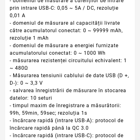
- domeniul de măsurare a curenților de intrare
prin intrare USB-C: 0,05 ~ 5A / DC, rezoluție
0,01 A
- domeniul de măsurare al capacității livrate
către acumulatorul conectat: 0 ~ 99999 mAh,
rezoluție 1 mAh
- domeniul de măsurare a energiei furnizate
acumulatorului conectat: 0 ~ 1000 Wh
- măsurarea rezistenței circuitului echivalent: 1
~ 480Ω
- Măsurarea tensiunii cablului de date USB (D +,
D-): 0 ~ 3,3 V
- salvarea înregistrării de măsurare în stocarea
datelor: 10 seturi
- timpul maxim de înregistrare a măsurătorii:
99h, 59min, 59sec; rezoluția 1s
- încărcare rapidă (intrare USB-A): protocol de
încărcare rapidă până la QC 3.0
- încărcare rapidă (intrare USB-C): protocol de