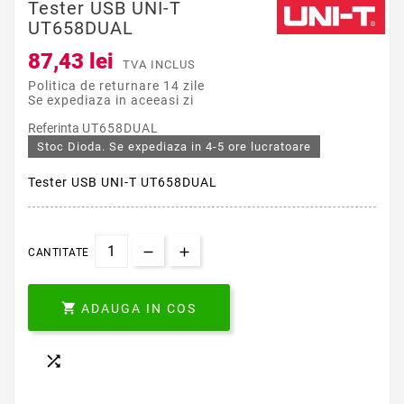
Tester USB UNI-T
UT658DUAL
87,43 lei
TVA INCLUS
Politica de returnare 14 zile
Se expediaza in aceeasi zi
Referinta
UT658DUAL
Stoc Dioda. Se expediaza in 4-5 ore lucratoare
Tester USB UNI-T UT658DUAL
CANTITATE

ADAUGA IN COS
