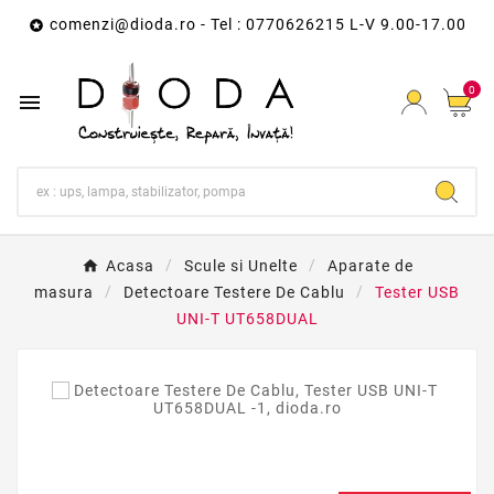
comenzi@dioda.ro
- Tel : 0770626215 L-V 9.00-17.00

0

Acasa
Scule si Unelte
Aparate de
masura
Detectoare Testere De Cablu
Tester USB
UNI-T UT658DUAL