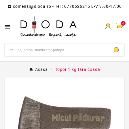
comenzi@dioda.ro
- Tel : 0770626215 L-V 9.00-17.00

0

Acasa
topor 1 kg fara coada