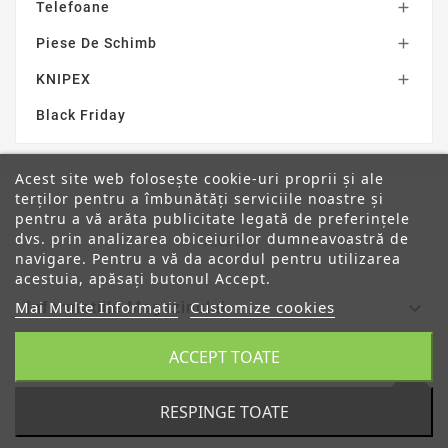
Telefoane

Piese De Schimb

KNIPEX

Black Friday
Acest site web folosește cookie-uri proprii și ale
terților pentru a îmbunătăți serviciile noastre și
pentru a vă arăta publicitate legată de preferințele
dvs. prin analizarea obiceiurilor dumneavoastră de
ANPC
navigare. Pentru a vă da acordul pentru utilizarea
acestuia, apăsați butonul Accept.
Mai Multe Informatii
Customize cookies

Informatiile Magazinului
ACCEPT TOATE

Categorii

Despre Noi
RESPINGE TOATE