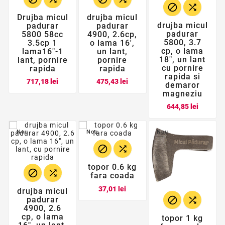


Drujba micul
drujba micul
drujba micul
padurar
padurar
padurar
5800 58cc
4900, 2.6cp,
5800, 3.7
3.5cp 1
o lama 16',
cp, o lama
lama16"-1
un lant,
18", un lant
lant, pornire
pornire
cu pornire
rapida
rapida
rapida si
Pret
Pret
717,18 lei
475,43 lei
demaror
magneziu
Pret
644,85 lei
Nou
Nou
Nou


topor 0.6 kg


fara coada
Pret
37,01 lei
drujba micul


padurar
4900, 2.6
cp, o lama
topor 1 kg