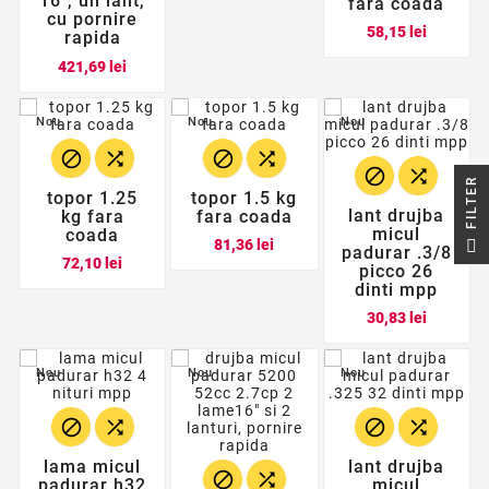
16", un lant,
fara coada
cu pornire
Pret
58,15 lei
rapida
Pret
421,69 lei
Nou
Nou
Nou






R
topor 1.25
topor 1.5 kg
lant drujba
kg fara
fara coada
micul
coada
F
I
L
T
E
Pret
81,36 lei
padurar .3/8
Pret
72,10 lei
picco 26
dinti mpp
Pret
30,83 lei
Nou
Nou
Nou




lama micul
lant drujba


padurar h32
micul