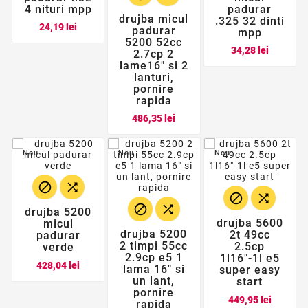
4 nituri mpp
padurar
drujba micul
.325 32 dinti
Pret
24,19 lei
padurar
mpp
5200 52cc
Pret
34,28 lei
2.7cp 2
lame16" si 2
lanturi,
pornire
rapida
Pret
486,35 lei
Nou
Nou
Nou






drujba 5200
drujba 5600
micul
drujba 5200
2t 49cc
padurar
2 timpi 55cc
2.5cp
verde
2.9cp e5 1
1l16"-1l e5
Pret
428,04 lei
lama 16" si
super easy
un lant,
start
pornire
Pret
449,95 lei
rapida