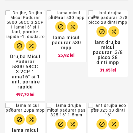
Nou
Nou




lama micul
lant drujba
padurar s30


micul
mpp
padurar .3/8
Pret
25,92 lei
Drujba Micul
picco 28
Padurar
dinti mpp
5800 58CC
Pret
31,65 lei
3.2CP 1
lama16" si 1
lant, pornire
rapida
Pret
497,70 lei
Nou
Nou
Nou






lama micul