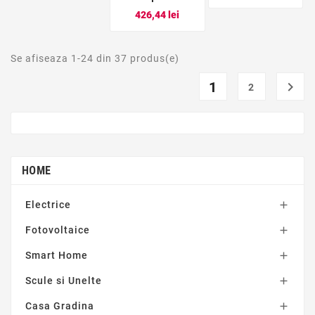
Pret
426,44 lei
Se afiseaza 1-24 din 37 produs(e)
1

2
HOME
Electrice

Fotovoltaice

Smart Home

Scule si Unelte

Casa Gradina
