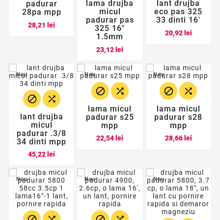
lama drujba
lant drujba
padurar
micul
eco pas 325
28pa mpp
padurar pas
33 dinti 16'
Pret
28,21 lei
325 16"
Pret
20,92 lei
1.5mm
Pret
23,12 lei
Nou
Nou
Nou






lama micul
lama micul
lant drujba
padurar s25
padurar s28
micul
mpp
mpp
padurar .3/8
Pret
Pret
22,54 lei
28,66 lei
34 dinti mpp
Pret
45,22 lei
Nou
Nou
Nou



