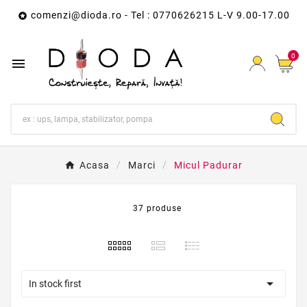
comenzi@dioda.ro
- Tel : 0770626215 L-V 9.00-17.00

0

Acasa
Marci
Micul Padurar
37 produse

In stock first