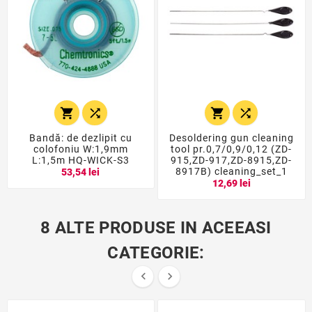




Bandă: de dezlipit cu
Desoldering gun cleaning
colofoniu W:1,9mm
tool pr.0,7/0,9/0,12 (ZD-
L:1,5m HQ-WICK-S3
915,ZD-917,ZD-8915,ZD-
8917B) cleaning_set_1
53,54 lei
12,69 lei
8 ALTE PRODUSE IN ACEEASI
CATEGORIE:

