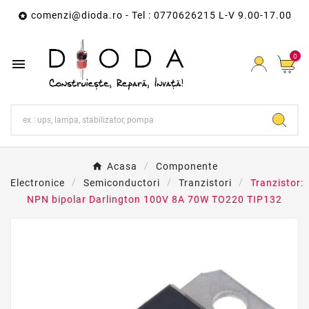
comenzi@dioda.ro
- Tel : 0770626215 L-V 9.00-17.00

0

Acasa
Componente
Electronice
Semiconductori
Tranzistori
Tranzistor:
NPN bipolar Darlington 100V 8A 70W TO220 TIP132