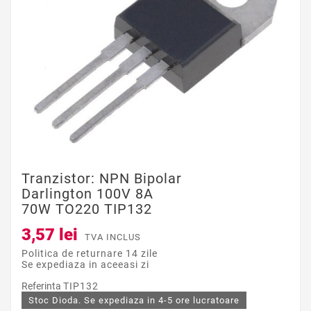
Tranzistor: NPN Bipolar
Darlington 100V 8A
70W TO220 TIP132
3,57 lei
TVA INCLUS
Politica de returnare 14 zile
Se expediaza in aceeasi zi
Referinta
TIP132
Stoc Dioda. Se expediaza in 4-5 ore lucratoare