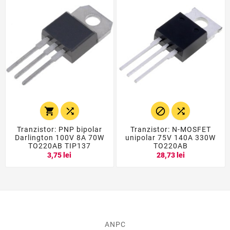




Tranzistor: PNP bipolar
Tranzistor: N-MOSFET
Darlington 100V 8A 70W
unipolar 75V 140A 330W
TO220AB TIP137
TO220AB
3,75 lei
28,73 lei
ANPC