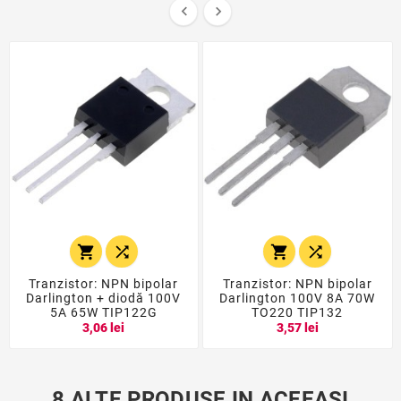






Tranzistor: NPN bipolar
Tranzistor: NPN bipolar
Darlington + diodă 100V
Darlington 100V 8A 70W
5A 65W TIP122G
TO220 TIP132
3,06 lei
3,57 lei
8 ALTE PRODUSE IN ACEEASI