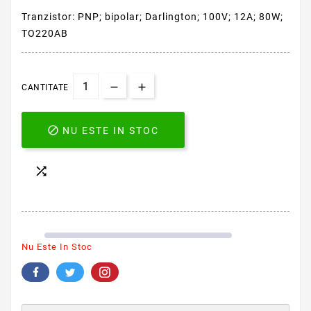
Tranzistor: PNP; bipolar; Darlington; 100V; 12A; 80W;
TO220AB
CANTITATE

NU ESTE IN STOC

Nu Este In Stoc