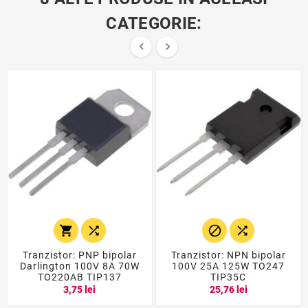
CATEGORIE:






Tranzistor: PNP bipolar
Tranzistor: NPN bipolar
Darlington 100V 8A 70W
100V 25A 125W TO247
TO220AB TIP137
TIP35C
3,75 lei
25,76 lei