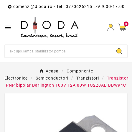
comenzi@dioda.ro
- Tel : 0770626215 L-V 9.00-17.00

0

Acasa
Componente
Electronice
Semiconductori
Tranzistori
Tranzistor:
PNP bipolar Darlington 100V 12A 80W TO220AB BDW94C