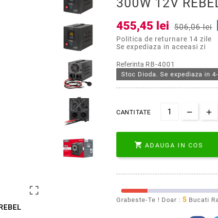
300W 12V REBE
455,45 lei
506,06 lei
Politica de returnare 14 zile
Se expediaza in aceeasi zi
Referinta
RB-4001
Stoc Dioda. Se expediaza in 4-
CANTITATE

ADAUGA IN COS

5
Grabeste-Te ! Doar :
Bucati R
REBEL