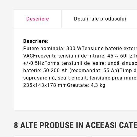
Descriere
Detalii ale produsului
Descriere:
Putere nominala: 300 WTensiune baterie extern
VACFrecventa tensiunii de intrare: 45 ~ 60HzTe
+/-0.5HzForma tensiunii de ieșire: undă sinus
baterie: 50-200 Ah (recomandat: 55 Ah)Timp de
suprasarcină, scurt-circuit, tensiune prea ma
235x143x178 mmGreutate: 4,3 kg
8 ALTE PRODUSE IN ACEEASI CAT