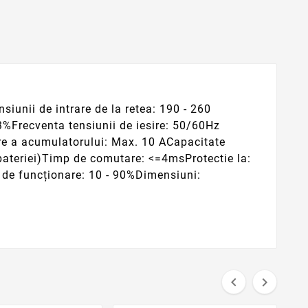
unii de intrare de la retea: 190 - 260
3%Frecventa tensiunii de iesire: 50/60Hz
re a acumulatorului: Max. 10 ACapacitate
bateriei)Timp de comutare: <=4msProtectie la:
 de funcționare: 10 - 90%Dimensiuni:

