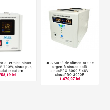
ala termica sinus
UPS Sursă de alimentare de
S





 700W, sinus pur,
urgență sinusoidală
(
ulator extern
sinusPRO-3000 E 48V
sinusPRO-3000E
758,19 lei
1.670,07 lei