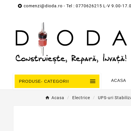

comenzi@dioda.ro
- Tel : 0770626215 L-V 9.00-17.

ACASA
PRODUSE- CATEGORII
Acasa
Electrice
UPS-uri Stabili