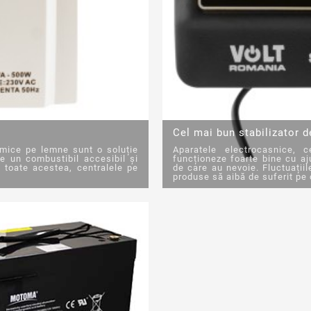
Cel mai bun stabilizator d
rmice pe lemne sunt o soluție
Aparatele electrocasnice, c
e un combustibil accesibil și
funcționeze foarte bine cu aj
 toate acestea, centralele pe
de care au nevoie. Fluctuații
produse să aibă de suferit pe o