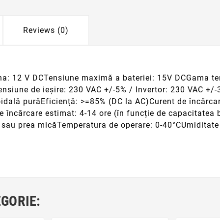
Reviews (0)
a: 12 V DCTensiune maximă a bateriei: 15V DCGama tensi
nsiune de ieșire: 230 VAC +/-5% / Invertor: 230 VAC +/-
oidală purăEficiență: >=85% (DC la AC)Curent de încărca
 încărcare estimat: 4-14 ore (în funcție de capacitatea 
re sau prea micăTemperatura de operare: 0-40°CUmiditate
EGORIE: