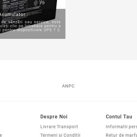
 Acumulator :
 de vânzări sau service, este
ceți clic pe întrebare pentru a
t pentru dispozitivele UPS ? 2.
ANPC
Despre Noi
Contul Tau
Livrare Transport
Informatii per
e
Termeni si Conditii
Retur de marf