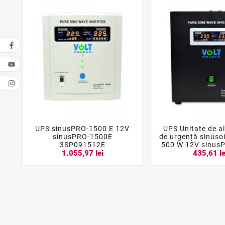
UPS sinusPRO-1500 E 12V
UPS Unitate de a





sinusPRO-1500E
de urgență sinuso
3SP091512E
500 W 12V sinus
1.055,97 lei
435,61 le