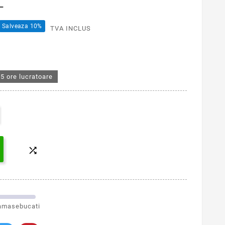
L
Salveaza 10%
TVA INCLUS
5 ore lucratoare

amasebucati