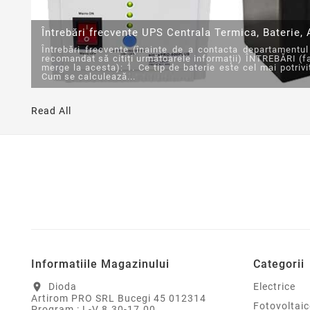
Întrebări frecvente UPS Centrala Termica, Baterie,
Întrebări frecvente (înainte de a contacta departamentul
recomandat să citiți următoarele informații) ÎNTREBĂRI (fa
merge la acesta): 1. Ce tip de baterie este cel mai potrivi
Cum se calculează...
Read All
Informatiile Magazinului
Categorii
Dioda
Electrice
location_on
Artirom PRO SRL Bucegi 45 012314
Fotovoltaic
Program : L-V 8.30-17.00