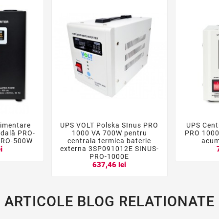
limentare
UPS VOLT Polska SInus PRO
UPS Centr





idală PRO-
1000 VA 700W pentru
PRO 1000E
PRO-500W
centrala termica baterie
acum
externa 3SP091012E SINUS-
i
PRO-1000E
637,46 lei
ARTICOLE BLOG RELATIONATE