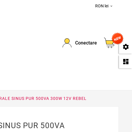
RON lei

0
Conectare
se
da
RALE SINUS PUR 500VA 300W 12V REBEL
SINUS PUR 500VA