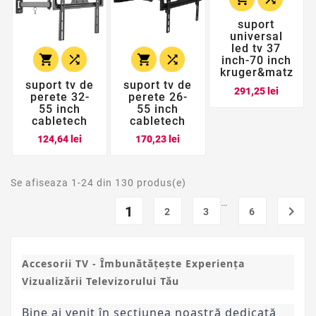
suport
universal
led tv 37




inch-70 inch
kruger&matz
suport tv de
suport tv de
Pret
291,25 lei
perete 32-
perete 26-
55 inch
55 inch
cabletech
cabletech
Pret
Pret
124,64 lei
170,23 lei
Se afiseaza 1-24 din 130 produs(e)
…
1

2
3
6
Accesorii TV - Îmbunătățește Experiența
Vizualizării Televizorului Tău
Bine ai venit în secțiunea noastră dedicată