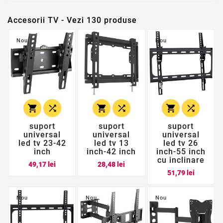
Accesorii TV - Vezi 130 produse
Nou
Nou
Nou






suport
suport
suport
universal
universal
universal
led tv 23-42
led tv 13
led tv 26
inch
inch-42 inch
inch-55 inch
cu inclinare
Pret
Pret
49,17 lei
28,48 lei
Pret
51,79 lei
Nou
Nou
Nou