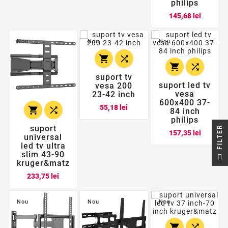
philips
Pret
145,68 lei
Nou
Nou
Nou




suport tv
suport led tv
vesa 200
vesa
23-42 inch
600x400 37-
Pret
55,18 lei


84 inch
philips
suport
R
Pret
157,35 lei
universal
led tv ultra
F
I
L
T
E
slim 43-90
kruger&matz
Pret
233,75 lei
Nou
Nou
Nou

