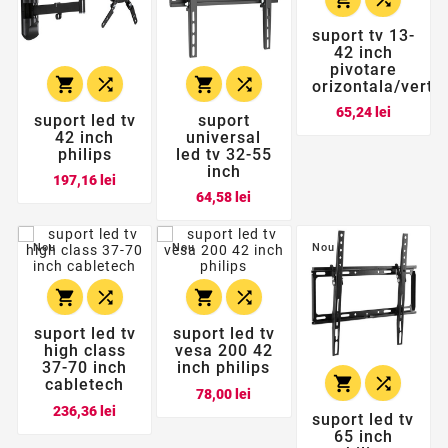
suport tv 13-
42 inch
pivotare




orizontala/vert
Pret
65,24 lei
suport led tv
suport
42 inch
universal
philips
led tv 32-55
inch
Pret
197,16 lei
Pret
64,58 lei
Nou
Nou
Nou




suport led tv
suport led tv
high class
vesa 200 42
37-70 inch
inch philips


cabletech
Pret
78,00 lei
Pret
236,36 lei
suport led tv
65 inch