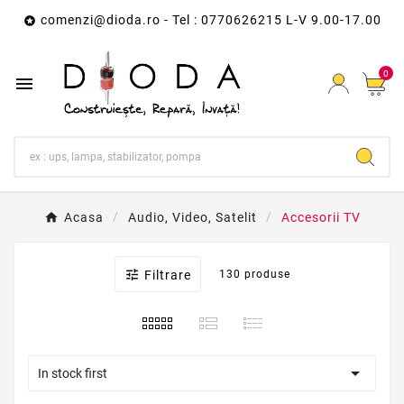
comenzi@dioda.ro
- Tel : 0770626215 L-V 9.00-17.00

0

Acasa
Audio, Video, Satelit
Accesorii TV

Filtrare
130 produse

In stock first