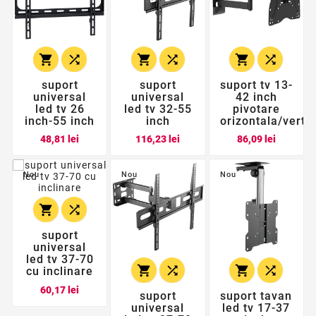






suport
suport
suport tv 13-
universal
universal
42 inch
led tv 26
led tv 32-55
pivotare
inch-55 inch
inch
orizontala/vert
Pret
Pret
Pret
48,81 lei
116,23 lei
86,09 lei
Nou
Nou
Nou


suport
universal
led tv 37-70




cu inclinare
Pret
60,17 lei
suport
suport tavan
universal
led tv 17-37