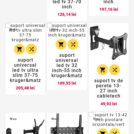
led tv 37-70
inch
inch
Pret
197,16 lei
Pret
126,14 lei
Nou
Nou
Nou




suport
suport
universal
universal
led tv 32


led tv ultra
inch-55 inch
slim 37-75
kruger&matz
kruger&matz
suport tv de
Pret
109,55 lei
perete 13-
Pret
205,48 lei
27 inch
cabletech
Pret
49,92 lei
Nou
Nou
Nou

