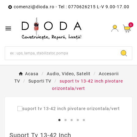
comenzi@dioda.ro
- Tel : 0770626215 L-V 9.00-17.00

0

Acasa
Audio, Video, Satelit
Accesorii
TV
Suporti TV
suport tv 13-42 inch pivotare
orizontala/vert
Suport Tv 13-42 Inch