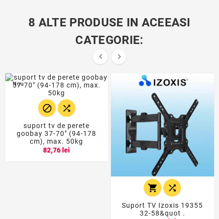
8 ALTE PRODUSE IN ACEEASI
CATEGORIE:


Nou


suport tv de perete
goobay 37-70" (94-178
cm), max. 50kg
82,76 lei


Suport TV Izoxis 19355
32-58&quot .