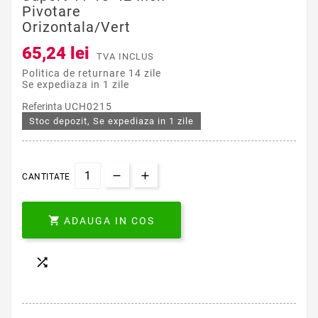
Pivotare
Orizontala/vert
65,24 lei
TVA INCLUS
Politica de returnare 14 zile
Se expediaza in 1 zile
Referinta
UCH0215
Stoc depozit, Se expediaza in 1 zile
CANTITATE

ADAUGA IN COS
