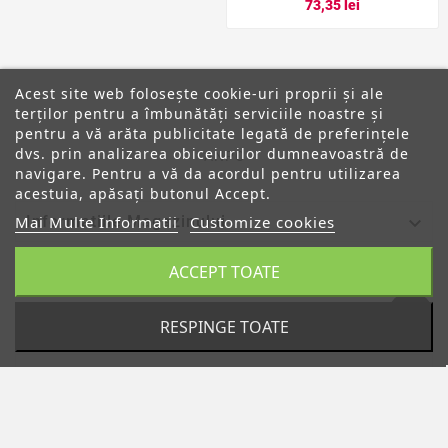
73,35 lei
Acest site web folosește cookie-uri proprii și ale
terților pentru a îmbunătăți serviciile noastre și
pentru a vă arăta publicitate legată de preferințele
dvs. prin analizarea obiceiurilor dumneavoastră de
ANPC
navigare. Pentru a vă da acordul pentru utilizarea
acestuia, apăsați butonul Accept.

Mai Multe Informatii
Customize cookies
Informatiile Magazinului
ACCEPT TOATE

Categorii

Despre Noi
RESPINGE TOATE

Contul Tau
© 2019 - Ecommerce Software By PrestaShop™