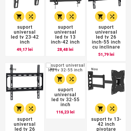






suport
suport
suport
universal
universal
universal
led tv 23-42
led tv 13
led tv 26
inch
inch-42 inch
inch-55 inch
cu inclinare
Pret
Pret
49,17 lei
28,48 lei
Pret
51,79 lei
Nou
Nou
Nou


suport
universal
led tv 32-55
inch




Pret
116,23 lei
suport
suport tv 13-
universal
42 inch
led tv 26
pivotare