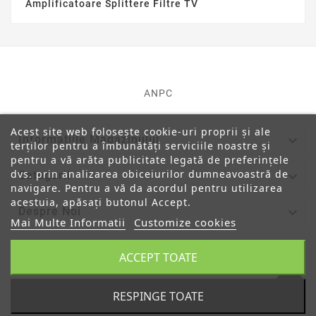
Amplificatoare Splittere Filtre TV
ANPC
Acest site web folosește cookie-uri proprii și ale

Informatiile Magazinului
terților pentru a îmbunătăți serviciile noastre și
pentru a vă arăta publicitate legată de preferințele
dvs. prin analizarea obiceiurilor dumneavoastră de

Categorii
navigare. Pentru a vă da acordul pentru utilizarea
acestuia, apăsați butonul Accept.

Despre Noi
Mai Multe Informatii
Customize cookies

Contul Tau
ACCEPT TOATE
RESPINGE TOATE
© 2019 - Ecommerce Software By PrestaShop™