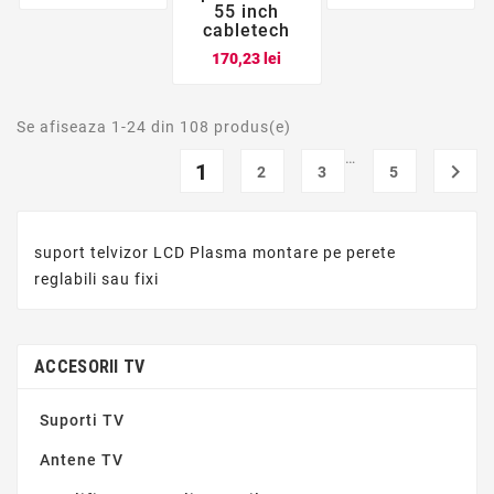
55 inch
cabletech
Pret
170,23 lei
Se afiseaza 1-24 din 108 produs(e)
…
1

2
3
5
suport telvizor LCD Plasma montare pe perete
reglabili sau fixi
ACCESORII TV
Suporti TV
Antene TV