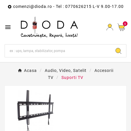
comenzi@dioda.ro
- Tel : 0770626215 L-V 9.00-17.00

0

Acasa
Audio, Video, Satelit
Accesorii
TV
Suporti TV