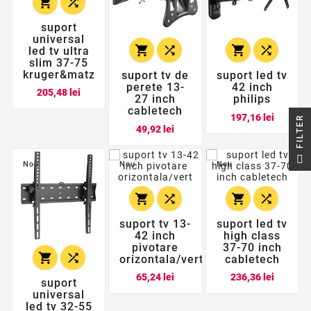


suport
universal




led tv ultra
slim 37-75
kruger&matz
suport tv de
suport led tv
perete 13-
42 inch
Pret
205,48 lei
27 inch
philips
cabletech
Pret
197,16 lei
R
Pret
49,92 lei
F
I
L
T
E
Nou
Nou
Nou




suport tv 13-
suport led tv
42 inch
high class
pivotare
37-70 inch


orizontala/vert
cabletech
Pret
Pret
65,24 lei
236,36 lei
suport
universal
led tv 32-55