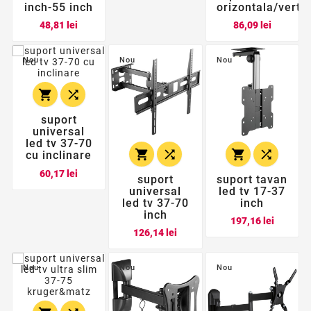
inch-55 inch
orizontala/vert
Pret
Pret
48,81 lei
86,09 lei
Nou
Nou
Nou


suport
universal
led tv 37-70




cu inclinare
Pret
60,17 lei
suport
suport tavan
universal
led tv 17-37
led tv 37-70
inch
inch
Pret
197,16 lei
Pret
126,14 lei
Nou
Nou
Nou