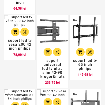
inch
Pret
64,58 lei
Nou
Nou
Nou


suport led tv
vesa 200 42
inch philips




Pret
78,00 lei
suport
suport led tv
universal
65 inch
led tv ultra
philips
slim 43-90
Pret
145,68 lei
kruger&matz
Pret
233,75 lei
Nou
Nou
Nou

