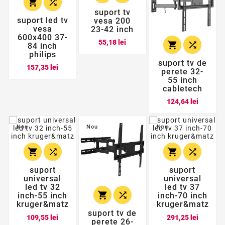


suport tv
suport led tv
vesa 200
vesa
23-42 inch
600x400 37-
Pret
55,18 lei


84 inch
philips
suport tv de
Pret
157,35 lei
perete 32-
55 inch
cabletech
Pret
124,64 lei
Nou
Nou
Nou




suport
suport
universal
universal
led tv 32
led tv 37


inch-55 inch
inch-70 inch
kruger&matz
kruger&matz
suport tv de
Pret
Pret
109,55 lei
291,25 lei
perete 26-