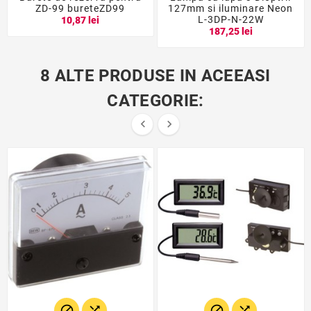
ZD-99 bureteZD99
127mm si iluminare Neon
L-3DP-N-22W
10,87 lei
187,25 lei
8 ALTE PRODUSE IN ACEEASI
CATEGORIE:





