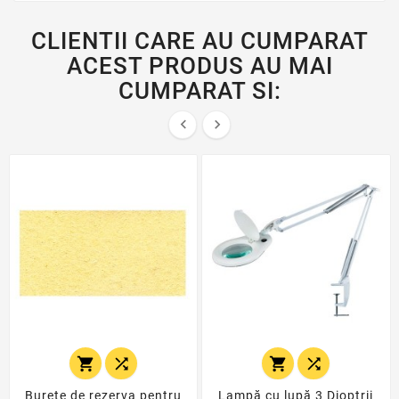
CLIENTII CARE AU CUMPARAT
ACEST PRODUS AU MAI
CUMPARAT SI:






Burete de rezerva pentru
Lampă cu lupă 3 Dioptrii