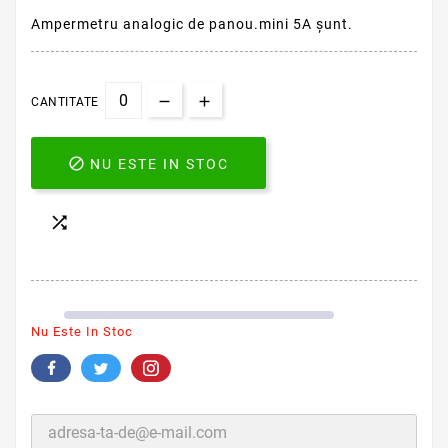
Ampermetru analogic de panou.mini 5A șunt.
CANTITATE

NU ESTE IN STOC

Nu Este In Stoc