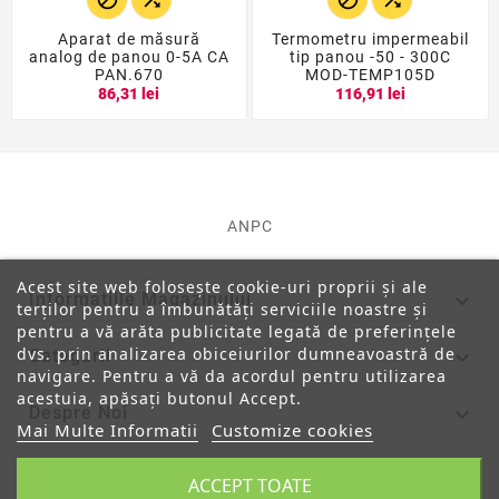
Aparat de măsură
Termometru impermeabil
analog de panou 0-5A CA
tip panou -50 - 300C
PAN.670
MOD-TEMP105D
86,31 lei
116,91 lei
ANPC
Acest site web folosește cookie-uri proprii și ale

Informatiile Magazinului
terților pentru a îmbunătăți serviciile noastre și
pentru a vă arăta publicitate legată de preferințele
dvs. prin analizarea obiceiurilor dumneavoastră de

Categorii
navigare. Pentru a vă da acordul pentru utilizarea
acestuia, apăsați butonul Accept.

Despre Noi
Mai Multe Informatii
Customize cookies

Contul Tau
ACCEPT TOATE