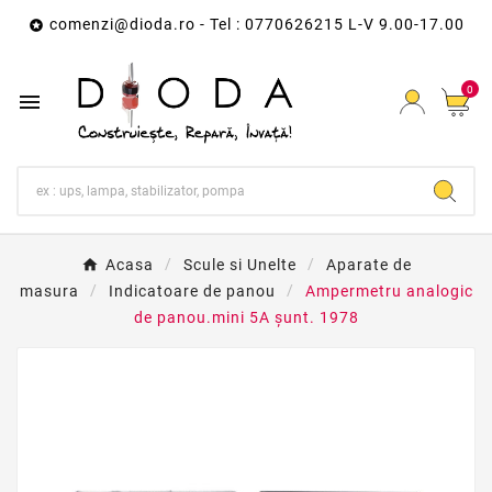
comenzi@dioda.ro
- Tel : 0770626215 L-V 9.00-17.00

0

Acasa
Scule si Unelte
Aparate de
masura
Indicatoare de panou
Ampermetru analogic
de panou.mini 5A șunt. 1978