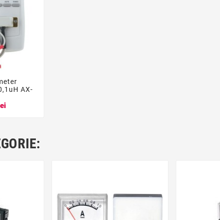
meter

,1uH AX-
ei
EGORIE: