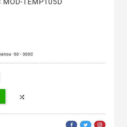
0C MOD-TEMP105D
panou -50 - 300C
