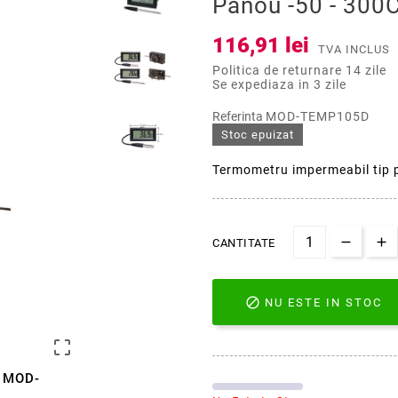
Panou -50 - 30
116,91 lei
TVA INCLUS
Politica de returnare 14 zile
Se expediaza in 3 zile
Referinta
MOD-TEMP105D
Stoc epuizat
Termometru impermeabil tip 
CANTITATE

NU ESTE IN STOC

C MOD-