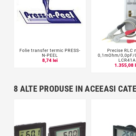
Folie transfer termic PRESS-
Precise RLC 





N-PEEL
0,1mOhm/0,0pF/0
LCR41A
8,74 lei
1.355,08 l
8 ALTE PRODUSE IN ACEEASI CAT