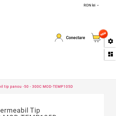
RON lei

0
Conectare
se
da
il tip panou -50 - 300C MOD-TEMP105D
ermeabil Tip