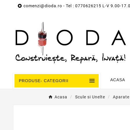

comenzi@dioda.ro
- Tel : 0770626215 L-V 9.00-17.

ACASA
PRODUSE- CATEGORII
Acasa
Scule si Unelte
Aparate