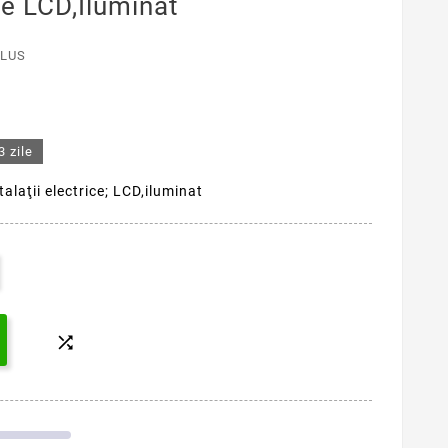
ice LCD,iluminat
CLUS
3 zile
alaţii electrice; LCD,iluminat
