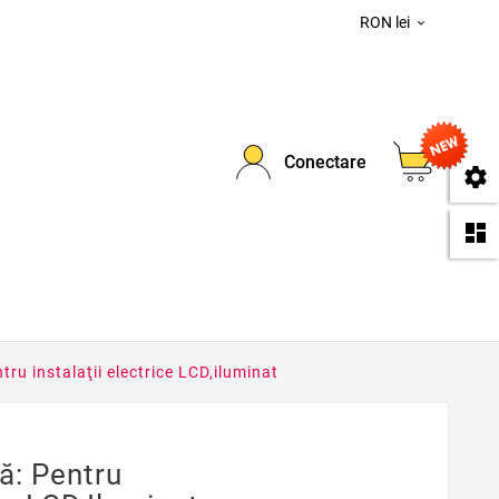
RON lei

0
Conectare
se
da
ru instalaţii electrice LCD,iluminat
ă: Pentru