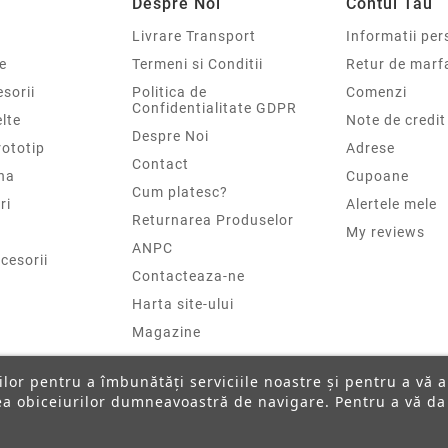
Despre Noi
Contul Tau
Livrare Transport
Informatii per
e
Termeni si Conditii
Retur de marf
sorii
Politica de
Comenzi
Confidentialitate GDPR
elte
Note de credit
Despre Noi
rototip
Adrese
Contact
na
Cupoane
Cum platesc?
ri
Alertele mele
Returnarea Produselor
My reviews
ANPC
cesorii
Contacteaza-ne
Harta site-ului
Magazine
ților pentru a îmbunătăți serviciile noastre și pentru a vă 
rea obiceiurilor dumneavoastră de navigare. Pentru a vă da