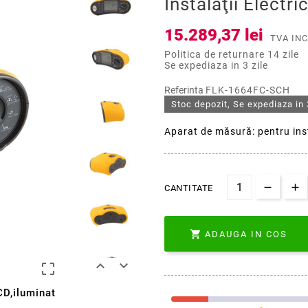
Instalaţii Electr
15.289,37 lei
TVA IN
Politica de returnare 14 zile
Se expediaza in 3 zile
Referinta
FLK-1664FC-SCH
Stoc depozit, Se expediaza in 
Aparat de măsură: pentru inst
CANTITATE

ADAUGA IN COS



CD,iluminat