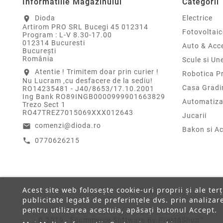
Informatiile Magazinului
Categorii
Dioda
Electrice
location_on
Artirom PRO SRL Bucegi 45 012314
Fotovoltaic
Program : L-V 8.30-17.00
012314 Bucuresti
Auto & Acce
Bucureşti
România
Scule si Un
Atentie ! Trimitem doar prin curier !
location_on
Robotica P
Nu Lucram ,cu desfacere de la sediu!
Casa Gradi
RO14235481 - J40/8653/17.10.2001
Ing Bank RO89INGB0000999901663829
Automatiza
Trezo Sect 1
RO47TREZ7015069XXX012643
Jucarii
comenzi@dioda.ro
email
Bakon si Ac
0770626215
call
Acest site web folosește cookie-uri proprii și ale ter
publicitate legată de preferințele dvs. prin analiza
pentru utilizarea acestuia, apăsați butonul Accept.
© 2019 - Ecommerce Software By PrestaShop™