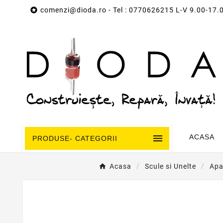

comenzi@dioda.ro
- Tel : 0770626215 L-V 9.00-17.

ACASA
PRODUSE- CATEGORII
Acasa
Scule si Unelte
Apa