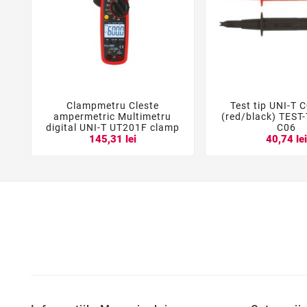
Clampmetru Cleste
Test tip UNI-T C





ampermetric Multimetru
(red/black) TEST-
digital UNI-T UT201F clamp
C06
145,31 lei
40,74 le