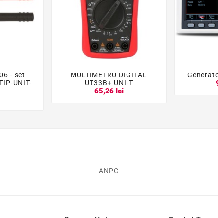
06 - set
MULTIMETRU DIGITAL
Generat





TIP-UNIT-
UT33B+ UNI-T
65,26 lei
i
ANPC