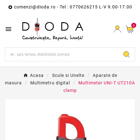
comenzi@dioda.ro
- Tel : 0770626215 L-V 9.00-17.00

0

Acasa
Scule si Unelte
Aparate de
masura
Multimetru digital
Multimeter UNI-T UT210A
clamp