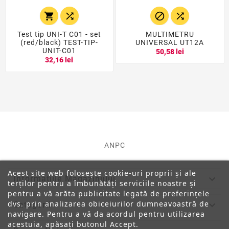




Test tip UNI-T C01 - set
MULTIMETRU
(red/black) TEST-TIP-
UNIVERSAL UT12A
UNIT-C01
50,58 lei
32,16 lei
ANPC
Acest site web folosește cookie-uri proprii și ale

Informatiile Magazinului
terților pentru a îmbunătăți serviciile noastre și
pentru a vă arăta publicitate legată de preferințele
dvs. prin analizarea obiceiurilor dumneavoastră de

Categorii
navigare. Pentru a vă da acordul pentru utilizarea
acestuia, apăsați butonul Accept.