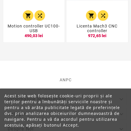




Motion controller UC100-
Licenta Mach3 CNC
USB
controller
490,03 lei
972,65 lei
ANPC
Acest site web folosește cookie-uri proprii și ale

Informatiile Magazinului
terților pentru a îmbunătăți serviciile noastre și
pentru a vă arăta publicitate legată de preferințele
dvs. prin analizarea obiceiurilor dumneavoastră de

Categorii
navigare. Pentru a vă da acordul pentru utilizarea
acestuia, apăsați butonul Accept.

Despre Noi