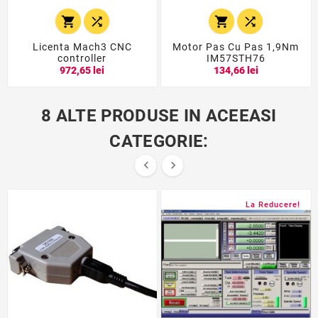




Licenta Mach3 CNC
Motor Pas Cu Pas 1,9Nm
controller
IM57STH76
972,65 lei
134,66 lei
8 ALTE PRODUSE IN ACEEASI
CATEGORIE:


La Reducere!