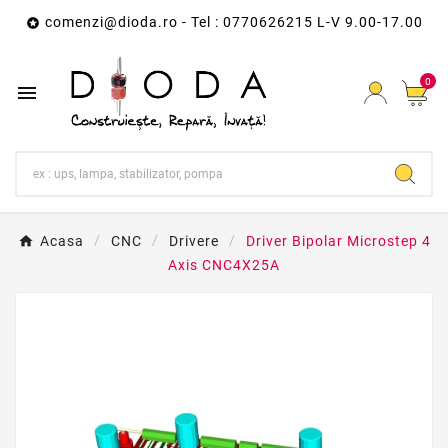
comenzi@dioda.ro
- Tel : 0770626215 L-V 9.00-17.00

0

Acasa
CNC
Drivere
Driver Bipolar Microstep 4
Axis CNC4X25A