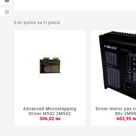
S-ar putea sa-ti placa
Advanced Microstepping
Driver motor pas c





Driver M542 2M542
80v 2M9
306,02 lei
602,95 le