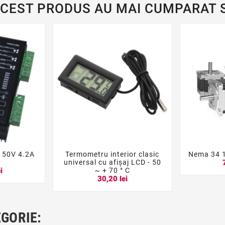
ACEST PRODUS AU MAI CUMPARAT S
l 50V 4.2A
Termometru interior clasic
Nema 34 





universal cu afișaj LCD - 50
~ + 70 ° C
i
30,20 lei
EGORIE: