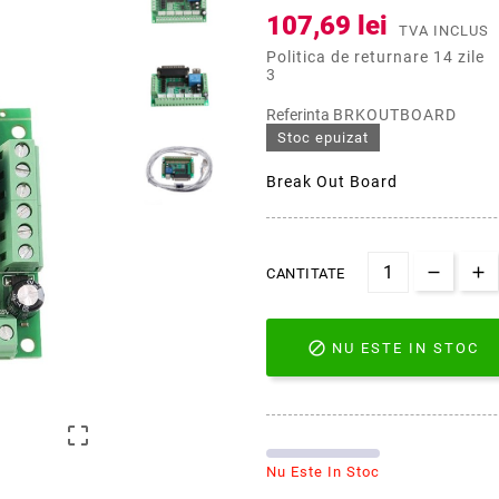
107,69 lei
TVA INCLUS
Politica de returnare 14 zile
3
Referinta
BRKOUTBOARD
Stoc epuizat
Break Out Board
CANTITATE

NU ESTE IN STOC

Nu Este In Stoc