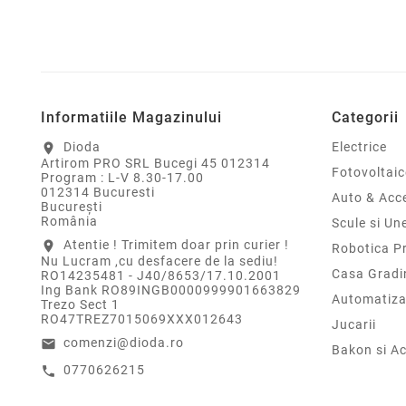
Informatiile Magazinului
Categorii
Dioda
Electrice
location_on
Artirom PRO SRL Bucegi 45 012314
Fotovoltaic
Program : L-V 8.30-17.00
012314 Bucuresti
Auto & Acce
Bucureşti
România
Scule si Un
Atentie ! Trimitem doar prin curier !
location_on
Robotica P
Nu Lucram ,cu desfacere de la sediu!
Casa Gradi
RO14235481 - J40/8653/17.10.2001
Ing Bank RO89INGB0000999901663829
Automatiza
Trezo Sect 1
RO47TREZ7015069XXX012643
Jucarii
comenzi@dioda.ro
email
Bakon si Ac
0770626215
call