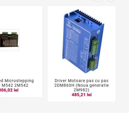
d Microstepping
Driver Motoare pas cu pas





er M542 2M542
2DM860H (Noua generatie
2M982)
306,02 lei
485,21 lei