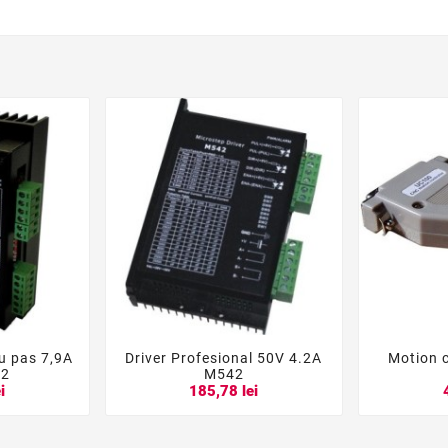
u pas 7,9A
Driver Profesional 50V 4.2A
Motion c





82
M542
i
185,78 lei