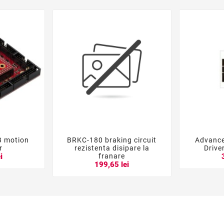
 motion
BRKC-180 braking circuit
Advance





r
rezistenta disipare la
Driv
franare
i
199,65 lei