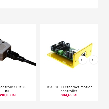


ontroller UC100-
UC400ETH ethernet motion





USB
controller
490,03 lei
804,65 lei