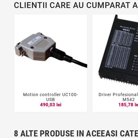
CLIENTII CARE AU CUMPARAT 
Motion controller UC100-
Driver Profesiona





USB
M542
490,03 lei
185,78 le
8 ALTE PRODUSE IN ACEEASI CAT