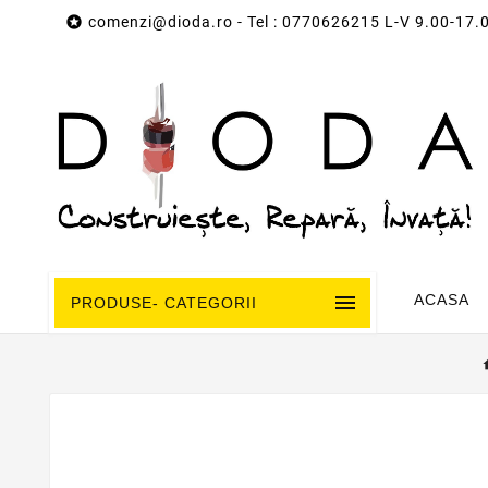

comenzi@dioda.ro
- Tel : 0770626215 L-V 9.00-17.

ACASA
PRODUSE- CATEGORII