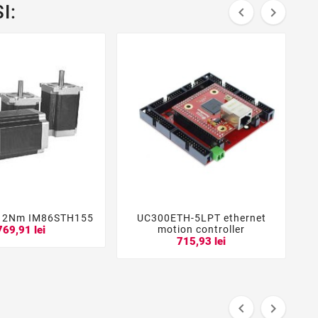
I:


12Nm IM86STH155
UC300ETH-5LPT ethernet





motion controller
769,91 lei
715,93 lei

