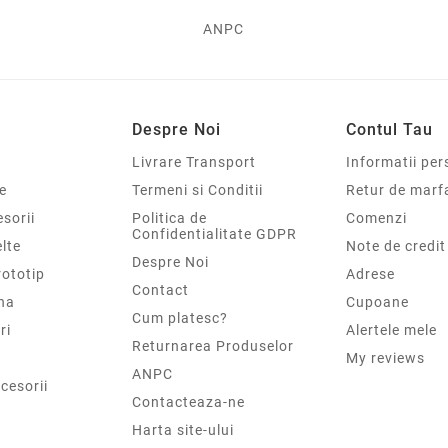
ANPC
Despre Noi
Contul Tau
Livrare Transport
Informatii per
e
Termeni si Conditii
Retur de marf
sorii
Politica de
Comenzi
Confidentialitate GDPR
elte
Note de credit
Despre Noi
rototip
Adrese
Contact
na
Cupoane
Cum platesc?
ri
Alertele mele
Returnarea Produselor
My reviews
ANPC
cesorii
Contacteaza-ne
Harta site-ului