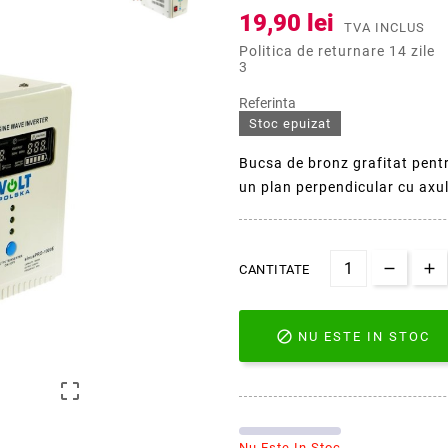
19,90 lei
TVA INCLUS
Politica de returnare 14 zile
3
Referinta
Stoc epuizat
Bucsa de bronz grafitat pentr
un plan perpendicular cu axul
CANTITATE

NU ESTE IN STOC

Nu Este In Stoc