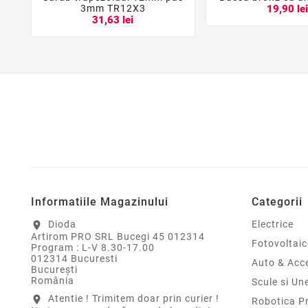





3mm TR12X3
19,90 le
31,63 lei
Informatiile Magazinului
Categorii
Dioda
Electrice
location_on
Artirom PRO SRL Bucegi 45 012314
Fotovoltaic
Program : L-V 8.30-17.00
012314 Bucuresti
Auto & Acce
Bucureşti
România
Scule si Un
Atentie ! Trimitem doar prin curier !
location_on
Robotica P