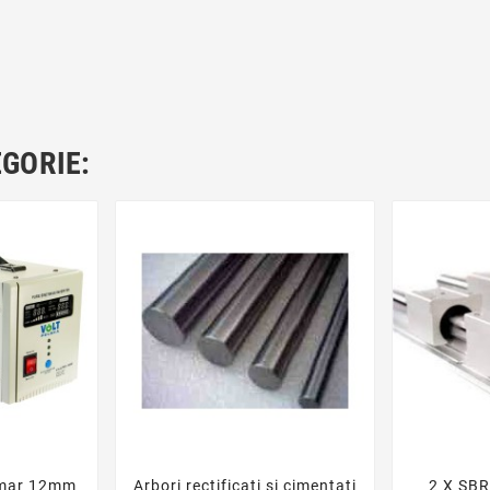
EGORIE:
umar 12mm
Arbori rectificati si cimentati
2 X SB