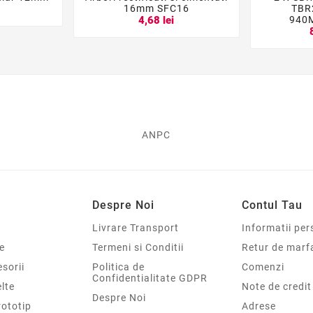





16mm SFC16
TBR
i
940
4,68 lei
ANPC
Despre Noi
Contul Tau
Livrare Transport
Informatii per
e
Termeni si Conditii
Retur de marf
sorii
Politica de
Comenzi
Confidentialitate GDPR
elte
Note de credit
Despre Noi
rototip
Adrese