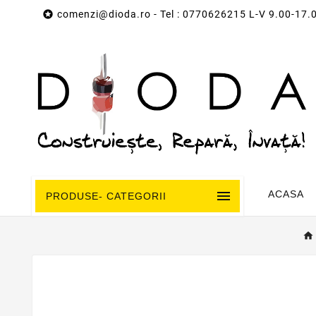

comenzi@dioda.ro
- Tel : 0770626215 L-V 9.00-17.

ACASA
PRODUSE- CATEGORII