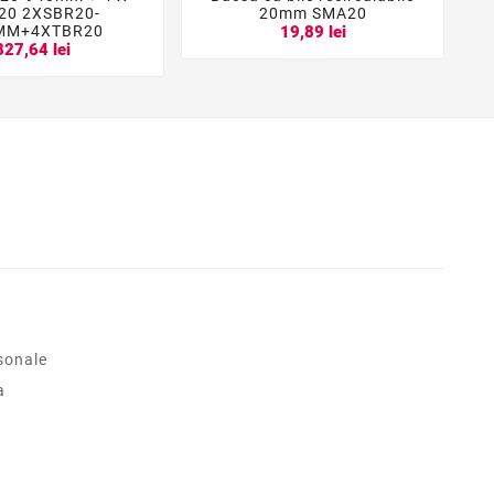





20 2XSBR20-
20mm SMA20
MM+4XTBR20
19,89 lei
827,64 lei
sonale
a