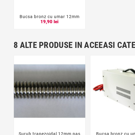
Bucsa bronz cu umar 12mm



19,90 lei
8 ALTE PRODUSE IN ACEEASI CAT
Surub trapezoidal 12mm pas
Bucsa bronz cu 