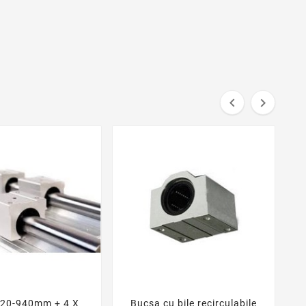


R20-940mm + 4 X
Bucsa cu bile recirculabile