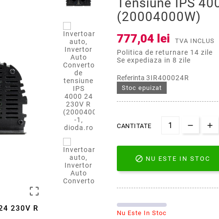
Tensiune IPS 40
(20004000W)
777,04 lei
TVA INCLUS
Politica de returnare 14 zile
Se expediaza in 8 zile
Referinta
3IR400024R
Stoc epuizat
CANTITATE

NU ESTE IN STOC

 24 230V R
Nu Este In Stoc