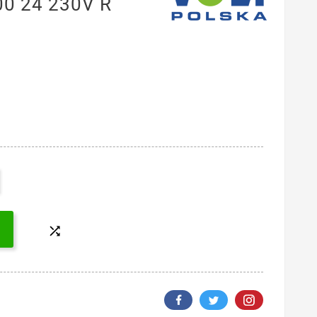
00 24 230V R
