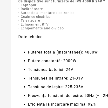
Ce dispozitive sunt furnizate de
IPS 4000 R 24V
?
• Laptopuri
• Încărcătoare
• Surse de alimentare electronice
• Ceainice electrice
• Televizoare
• Echipament RTV
• Echipamente audio-video
Date tehnice
Puterea totală (instantanee):
4000W
Putere constantă:
2000W
Tensiunea bateriei:
24V
Tensiunea de intrare:
21-31V
Tensiune de ieșire:
225-235V
Frecvența tensiunii de ieșire:
50Hz (+ - 2H
Eficiență la încărcare maximă:
92%