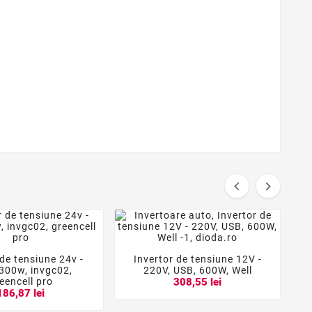


 de tensiune 24v -
Invertor de tensiune 12V -





 300w, invgc02,
220V, USB, 600W, Well
eencell pro
308,55 lei
186,87 lei