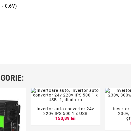
 - 0,6V)
EGORIE:
Invertor auto convertor 24v
invertor




220v IPS 500 1 x USB
230v,
gr
150,89 lei