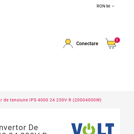
RON lei

0
Conectare
or de tensiune IPS 4000 24 230V R (20004000W)
nvertor De