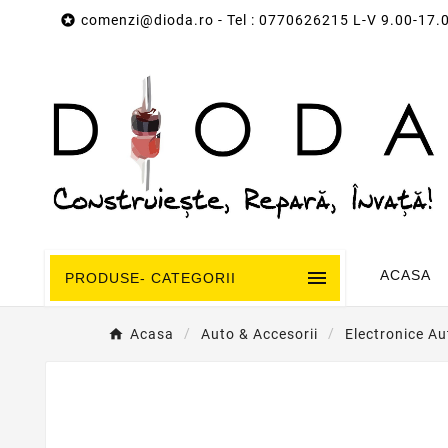

comenzi@dioda.ro
- Tel : 0770626215 L-V 9.00-17.

ACASA
PRODUSE- CATEGORII
Acasa
Auto & Accesorii
Electronice Au