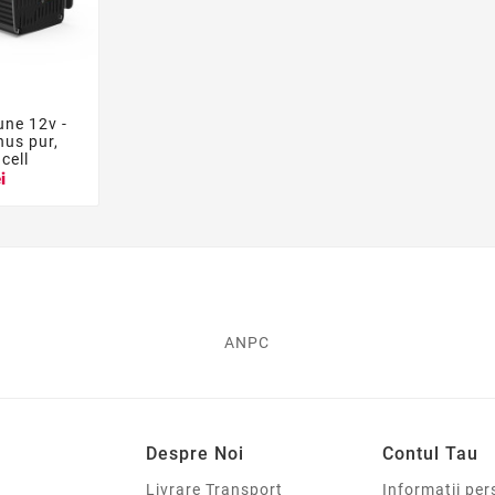
une 12v -

nus pur,
cell
i
ANPC
Despre Noi
Contul Tau
Livrare Transport
Informatii per