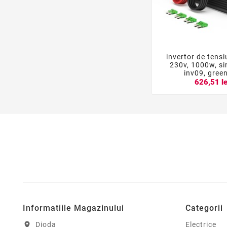
invertor de tensi


230v, 1000w, si
inv09, green
626,51 le
Informatiile Magazinului
Categorii
Dioda
Electrice
location_on