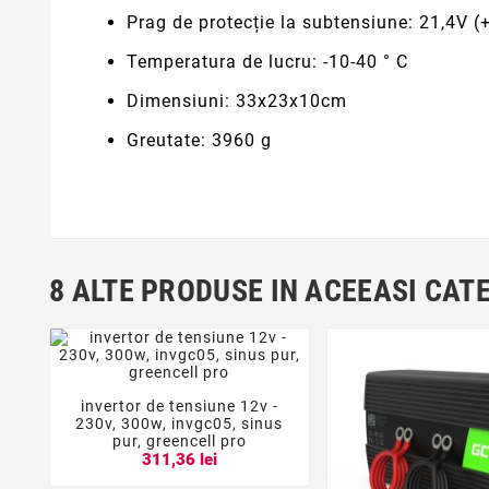
Prag de protecție la
subtensiune: 21,4V (+
Temperatura de lucru:
-10-40 ° C
Dimensiuni:
33x23x10cm
Greutate:
3960 g
8 ALTE PRODUSE IN ACEEASI CAT
invertor de tensiune 12v -



230v, 300w, invgc05, sinus
pur, greencell pro
311,36 lei