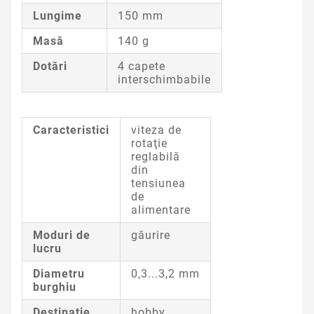
Lungime
150 mm
Masă
140 g
Dotări
4 capete
interschimbabile
Caracteristici
viteza de
rotaţie
reglabilă
din
tensiunea
de
alimentare
Moduri de
găurire
lucru
Diametru
0,3...3,2 mm
burghiu
Destinaţie
hobby