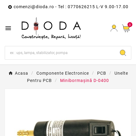
comenzi@dioda.ro
- Tel : 0770626215 L-V 9.00-17.00

0

Acasa
Componente Electronice
PCB
Unelte
Pentru PCB
Minibormaşină D-0400