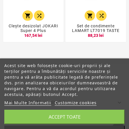




Clește desizolat JOKARI
Set de condimente
Super 4 Plus
LAMART LT7019 TASTE
167,54 lei
88,23 lei
Acest site web folosește cookie-uri proprii și ale
terților pentru a îmbunătăți serviciile noastre și
pentru a vă arăta publicitate legată de preferințele
dvs. prin analizarea obiceiurilor dumneavoastră de
ANPC
navigare. Pentru a vă da acordul pentru utilizarea
acestuia, apăsați butonul Accept.

Informatiile Magazinului
Mai Multe Informatii
Customize cookies
ACCEPT TOATE

Categorii