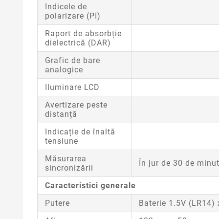
Indicele de
polarizare (PI)
Raport de absorbție
dielectrică (DAR)
Grafic de bare
analogice
Iluminare LCD
Avertizare peste
distanță
Indicație de înaltă
tensiune
Măsurarea
În jur de 30 de minu
sincronizării
Caracteristici generale
Putere
Baterie 1.5V (LR14) 