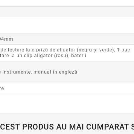
 94mm
 de testare la o priză de aligator (negru și verde), 1 buc
re la un clip aligator (roșu), baterii
e instrumente, manual în engleză
re
ACEST PRODUS AU MAI CUMPARAT S