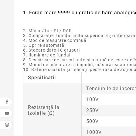
1. Ecran mare 9999 cu grafic de bare analogi
2. Măsurători PI / DAR
3. Comparație, funcții limită superioară și inferioară
4. Mod de măsurare continuă
5. Oprire automată
6. Stocare date 18 grupuri
7. Iluminare de fundal
8. Descărcare de curent auto și alarmă de ieșire de î
9. Modul de măsurare a timpului, măsurarea automa
10. Baterie scăzută și indicații peste rază de acțion
Specificații
Tensiunile de încerc
100V
Rezistență la
250V
izolație (Ω)
500V
1000V