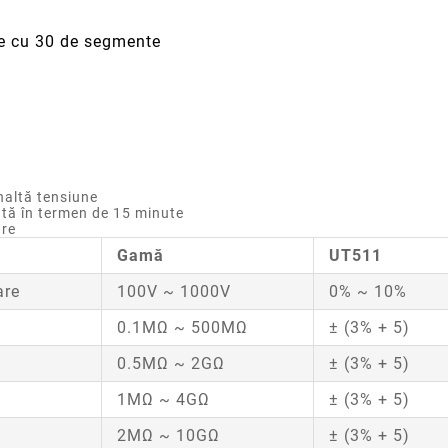
ce cu 30 de segmente
naltă tensiune
tă în termen de 15 minute
are
Gamă
UT511
are
100V ~ 1000V
0% ~ 10%
0.1MΩ ~ 500MΩ
± (3% + 5)
0.5MΩ ~ 2GΩ
± (3% + 5)
1MΩ ~ 4GΩ
± (3% + 5)
2MΩ ~ 10GΩ
± (3% + 5)