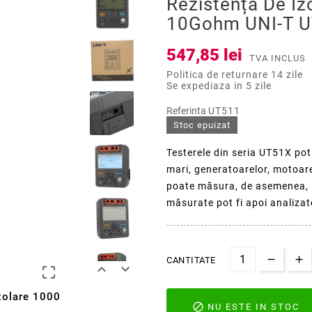
Rezistența De Iz
10Gohm UNI-T 
547,85 lei
TVA INCLUS
Politica de returnare 14 zile
Se expediaza in 5 zile
Referinta
UT511
Stoc epuizat
Testerele din seria UT51X po
mari, generatoarelor, motoare
poate măsura, de asemenea, PI
măsurate pot fi apoi analizat
CANTITATE



izolare 1000

NU ESTE IN STOC