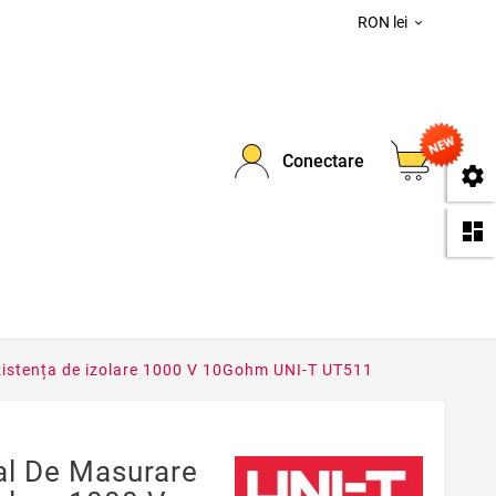
RON lei

0
Conectare
se
da
ezistența de izolare 1000 V 10Gohm UNI-T UT511
al De Masurare