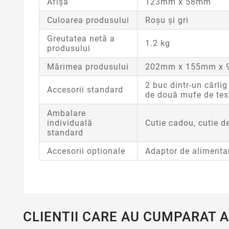
Afişa
123mm x 58mm
Culoarea produsului
Roșu și gri
Greutatea netă a
1.2 kg
produsului
Mărimea produsului
202mm x 155mm x
2 buc dintr-un cârlig
Accesorii standard
de două mufe de testa
Ambalare
individuală
Cutie cadou, cutie d
standard
Accesorii optionale
Adaptor de alimenta
CLIENTII CARE AU CUMPARAT 