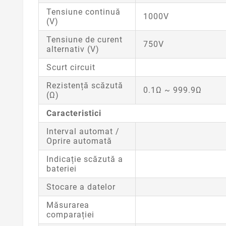
Tensiune continuă
1000V
(V)
Tensiune de curent
750V
alternativ (V)
Scurt circuit
Rezistență scăzută
0.1Ω ~ 999.9Ω
(Ω)
Caracteristici
Interval automat /
Oprire automată
Indicație scăzută a
bateriei
Stocare a datelor
Măsurarea
comparației