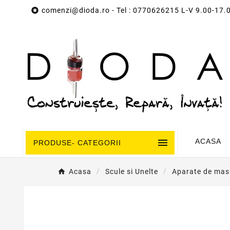

comenzi@dioda.ro
- Tel : 0770626215 L-V 9.00-17.

ACASA
PRODUSE- CATEGORII
Acasa
Scule si Unelte
Aparate de mas