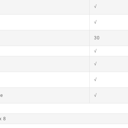
√
√
30
√
√
√
te
√
x 8