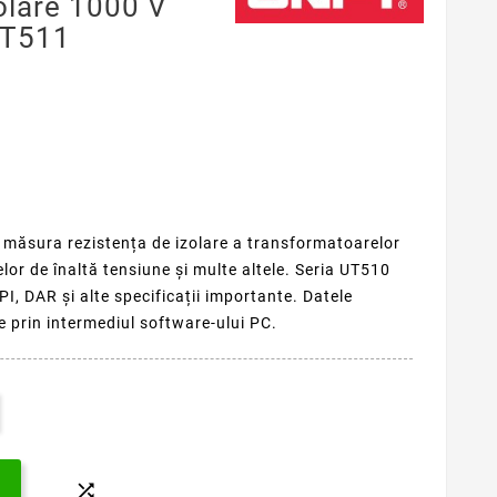
olare 1000 V
UT511
t măsura rezistența de izolare a transformatoarelor
lor de înaltă tensiune și multe altele.
Seria UT510
, DAR și alte specificații importante.
Datele
e prin intermediul software-ului PC.
