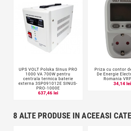
UPS VOLT Polska SInus PRO
Priza cu contor 





1000 VA 700W pentru
De Energie Elect
centrala termica baterie
Romania VR
externa 3SP091012E SINUS-
34,14 le
PRO-1000E
637,46 lei
8 ALTE PRODUSE IN ACEEASI CAT