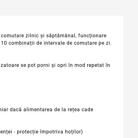
de comutare zilnic și săptămânal, funcționare
 10 combinații de intervale de comutare pe zi.
atoare se pot porni și opri în mod repetat în
hiar dacă alimentarea de la rețea cade
ței - protecție împotriva hoților)