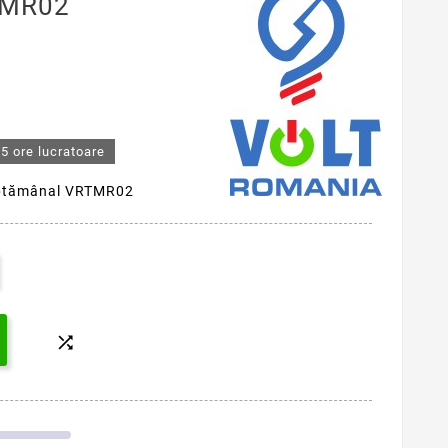
TMR02
5 ore lucratoare
săptămânal VRTMR02
