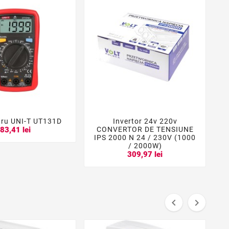
tru UNI-T UT131D
Invertor 24v 220v





CONVERTOR DE TENSIUNE
83,41 lei
IPS 2000 N 24 / 230V (1000
/ 2000W)
309,97 lei

