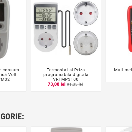
de consum
Termostat si Priza
Multime





rică Volt
programabila digitala
PM02
VRTMP3100
i
73,08 lei
91,35 lei
EGORIE: