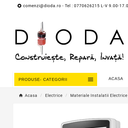

comenzi@dioda.ro
- Tel : 0770626215 L-V 9.00-17.

ACASA
PRODUSE- CATEGORII
Acasa
Electrice
Materiale Instalatii Electrice