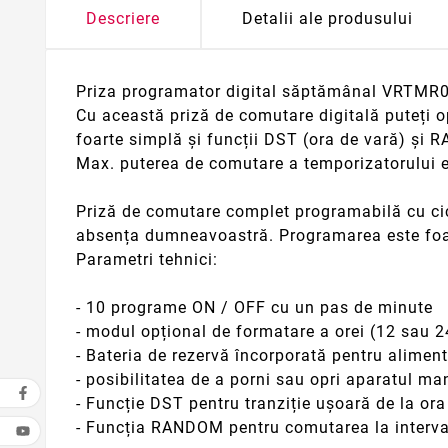
Descriere
Detalii ale produsului
Priza programator digital săptămânal VRTMR
Cu această priză de comutare digitală puteți op
foarte simplă și funcții DST (ora de vară) și 
Max. puterea de comutare a temporizatorului 
Priză de comutare complet programabilă cu cicl
absența dumneavoastră. Programarea este foa
Parametri tehnici:
- 10 programe ON / OFF cu un pas de minute
- modul opțional de formatare a orei (12 sau 2
- Bateria de rezervă încorporată pentru alimen
- posibilitatea de a porni sau opri aparatul m
- Funcție DST pentru tranziție ușoară de la ora 
- Funcția RANDOM pentru comutarea la intervale