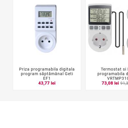
Priza programabila digitala
Termostat si 





program săptămânal Geti
programabila d
EF1
VRTMP31
43,77 lei
73,08 lei
91,3