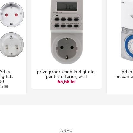
Priza
priza programabila digitala,
priza





igitala
pentru interior, well
mecanic
00
65,56 lei
5 lei
ANPC