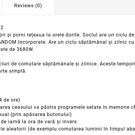
Reviews (0)
02
ri și porni rețeaua la orele dorite. Soclul are un ciclu 
RANDOM încorporate. Are un ciclu săptămânal și zilnic cu
este de 3680W.
uri de comutare săptămânale și zilnice. Aceste temporiz
rte simplă.
4 de ore)
tarea ceasului va păstra programele setate în memorie c
anual (prin apăsarea butonului)
de iarnă la ora de vară și invers
 aleatorii (de exemplu comutarea luminii în timpul absen