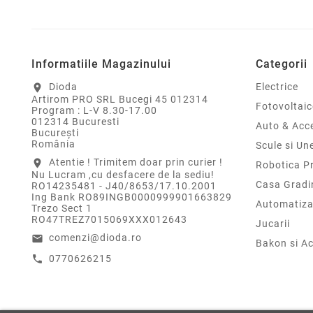
Informatiile Magazinului
Categorii
Dioda
Electrice
location_on
Artirom PRO SRL Bucegi 45 012314
Fotovoltaic
Program : L-V 8.30-17.00
012314 Bucuresti
Auto & Acce
Bucureşti
România
Scule si Un
Atentie ! Trimitem doar prin curier !
location_on
Robotica P
Nu Lucram ,cu desfacere de la sediu!
Casa Gradi
RO14235481 - J40/8653/17.10.2001
Ing Bank RO89INGB0000999901663829
Automatiza
Trezo Sect 1
RO47TREZ7015069XXX012643
Jucarii
comenzi@dioda.ro
email
Bakon si Ac
0770626215
call