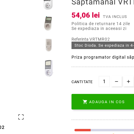
Săptămânal VR
54,06 lei
TVA INCLUS
Politica de returnare 14 zile
Se expediaza in aceeasi zi
Referinta
VRTMR02
Stoc Dioda. Se expediaza in 4-
Priza programator digital 
CANTITATE

ADAUGA IN COS

02