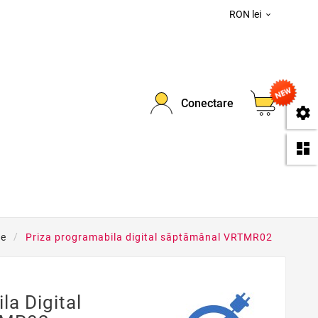
RON lei

0
Conectare
se
da
le
Priza programabila digital săptămânal VRTMR02
la Digital