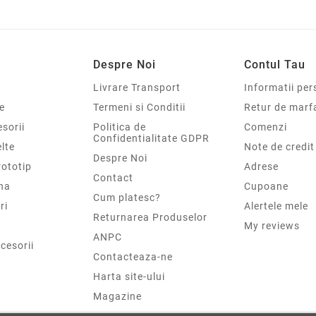
Despre Noi
Contul Tau
Livrare Transport
Informatii per
e
Termeni si Conditii
Retur de marf
sorii
Politica de
Comenzi
Confidentialitate GDPR
elte
Note de credit
Despre Noi
rototip
Adrese
Contact
na
Cupoane
Cum platesc?
ri
Alertele mele
Returnarea Produselor
My reviews
ANPC
cesorii
Contacteaza-ne
Harta site-ului
Magazine