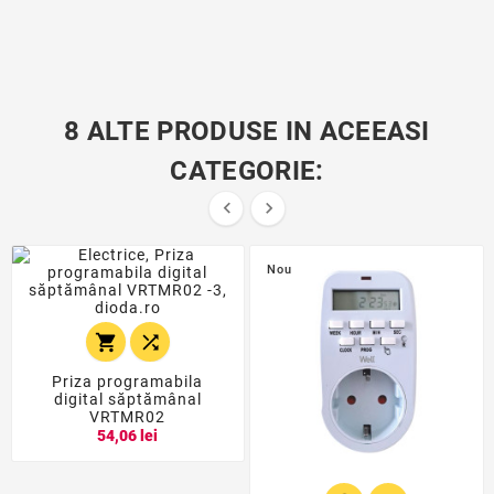
8 ALTE PRODUSE IN ACEEASI
CATEGORIE:


Nou


Priza programabila
digital săptămânal
VRTMR02
54,06 lei