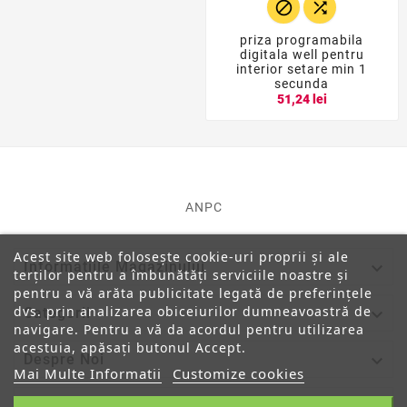


priza programabila
digitala well pentru
interior setare min 1
secunda
51,24 lei
ANPC
Acest site web folosește cookie-uri proprii și ale

Informatiile Magazinului
terților pentru a îmbunătăți serviciile noastre și
pentru a vă arăta publicitate legată de preferințele
dvs. prin analizarea obiceiurilor dumneavoastră de

Categorii
navigare. Pentru a vă da acordul pentru utilizarea
acestuia, apăsați butonul Accept.

Despre Noi
Mai Multe Informatii
Customize cookies
Contul Tau