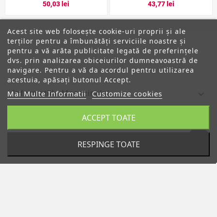
50,03 lei
43,77 lei
Acest site web folosește cookie-uri proprii și ale
terților pentru a îmbunătăți serviciile noastre și
pentru a vă arăta publicitate legată de preferințele
dvs. prin analizarea obiceiurilor dumneavoastră de
ANPC
navigare. Pentru a vă da acordul pentru utilizarea
acestuia, apăsați butonul Accept.

Mai Multe Informatii
Customize cookies
Informatiile Magazinului
ACCEPT TOATE

Categorii

Despre Noi
RESPINGE TOATE

Contul Tau
© 2019 - Ecommerce Software By PrestaShop™