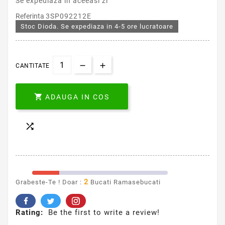
Se expediaza in aceeasi zi
Referinta
3SP092212E
Stoc Dioda. Se expediaza in 4-5 ore lucratoare
CANTITATE

ADAUGA IN COS

2
Grabeste-Te ! Doar :
Bucati Ramasebucati
Rating:
Be the first to write a review!