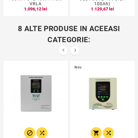
VRLA
100Ah)
1.096,12 lei
1.129,67 lei
8 ALTE PRODUSE IN ACEEASI
CATEGORIE:


Nou



