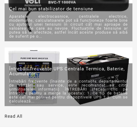
Cel mai bun stabilizator de tensiune
Aparatele electrocasnice, centralele electrice,
modemurile, calculatoarele pot să funcționeze foarte bine
cu ajutorul unei tensiuni în circuit cât mai aproape de
valoarea de care au nevoie. Fluctuațiile de tensiune ar
putea să le afecteze, astfel încât aceste produse să aibă
de suferit pe o...
Întrebări frecvente UPS Centrala Termica, Baterie,
Acumulator :
Întrebări frecvente (înainte de a contacta departamentul
de vânzări sau service, este recomandat să citiți
următoarele informații) ÎNTREBĂRI (faceți clic pe
întrebare pentru a merge la acesta): 1. Ce tip de baterie
este cel mai potrivit pentru dispozitivele UPS ? 2. Cum se
calculează...
Read All