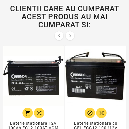
CLIENTII CARE AU CUMPARAT
ACEST PRODUS AU MAI
CUMPARAT SI:






Baterie stationara 12V
Baterie stationara cu
100Ah FC12-100AT AGM
GEL FCG12-100 (12V