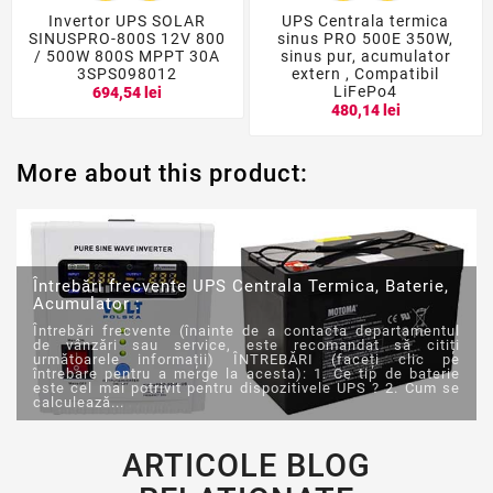
Invertor UPS SOLAR
UPS Centrala termica
SINUSPRO-800S 12V 800
sinus PRO 500E 350W,
/ 500W 800S MPPT 30A
sinus pur, acumulator
3SPS098012
extern , Compatibil
LiFePo4
694,54 lei
480,14 lei
More about this product:
Întrebări frecvente UPS Centrala Termica, Baterie,
Acumulator :
Întrebări frecvente (înainte de a contacta departamentul
de vânzări sau service, este recomandat să citiți
următoarele informații) ÎNTREBĂRI (faceți clic pe
întrebare pentru a merge la acesta): 1. Ce tip de baterie
este cel mai potrivit pentru dispozitivele UPS ? 2. Cum se
calculează...
ARTICOLE BLOG