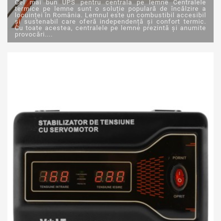
Cel mai bun UPS pentru centrala pe lemne Centralele
termice pe lemne sunt o soluție populară de încălzire a
locuinței în România. Lemnul este un combustibil accesibil
și sustenabil care oferă independență și confort termic.
Cu toate acestea, centralele pe lemne prezintă și anumite
provocări....