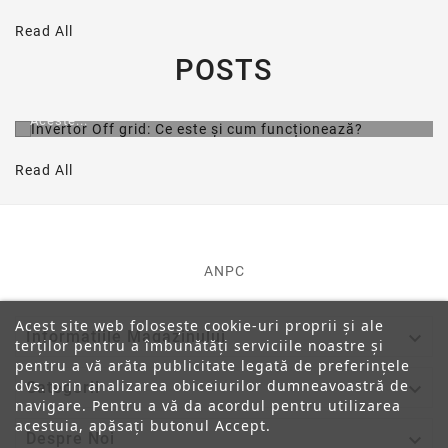
Invertor Off grid: Ce este și cum funcționează?
Read All
Un invertor offgrid, sau invertorul solar independent de
POSTS
rețea, funcționează prin transformarea energiei electrice
produse de panourile solare în energie electrică utilizabilă
pentru susținerea dispozitivelor electrice fără a fi
conectat la o sursă de alimentare principală retea.
Aceste...
Read All
ANPC
Acest site web folosește cookie-uri proprii și ale

Informatiile Magazinului
terților pentru a îmbunătăți serviciile noastre și
pentru a vă arăta publicitate legată de preferințele
dvs. prin analizarea obiceiurilor dumneavoastră de

Categorii
navigare. Pentru a vă da acordul pentru utilizarea
acestuia, apăsați butonul Accept.

Despre Noi