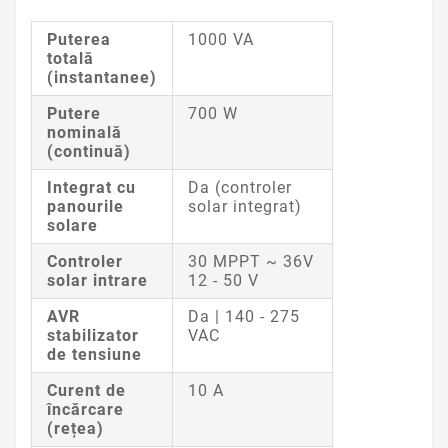
Puterea
1000 VA
totală
(instantanee)
Putere
700 W
nominală
(continuă)
Integrat cu
Da (controler
panourile
solar integrat)
solare
Controler
30 MPPT
~ 36V
solar intrare
12 - 50 V
AVR
Da |
140 - 275
stabilizator
VAC
de tensiune
Curent de
10 A
încărcare
(rețea)