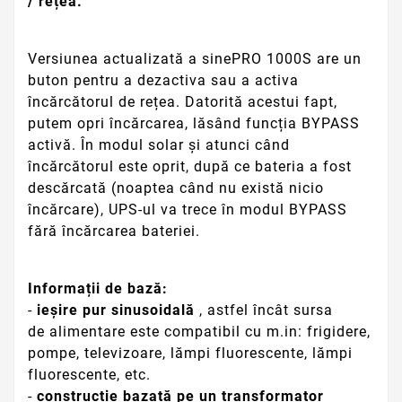
/ rețea.
Versiunea actualizată a sinePRO 1000S are un
buton pentru a dezactiva sau a activa
încărcătorul de rețea.
Datorită acestui fapt,
putem opri încărcarea, lăsând funcția BYPASS
activă.
În modul solar și atunci când
încărcătorul este oprit, după ce bateria a fost
descărcată (noaptea când nu există nicio
încărcare), UPS-ul va trece în modul BYPASS
fără încărcarea bateriei.
Informații de
bază:
-
ieșire pur sinusoidală
, astfel încât sursa
de
alimentare este compatibil cu m.in: frigidere,
pompe, televizoare, lămpi fluorescente, lămpi
fluorescente, etc.
-
construcție bazată pe un transformator