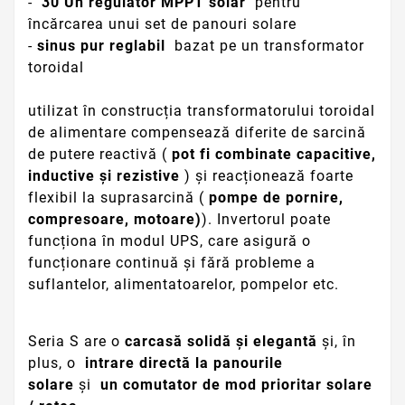
-
30
Un regulator MPPT solar
pentru
încărcarea unui set de panouri solare
-
sinus pur reglabil
bazat pe un transformator
toroidal
utilizat în construcția transformatorului toroidal
de
alimentare compensează diferite de
sarcină
de
putere reactivă (
pot fi combinate capacitive,
inductive și rezistive
) și reacționează foarte
flexibil la suprasarcină (
pompe de pornire,
compresoare, motoare)
).
Invertorul poate
funcționa în modul UPS, care asigură o
funcționare continuă și fără probleme a
suflantelor, alimentatoarelor, pompelor etc.
Seria S are o
carcasă solidă și elegantă
și, în
plus, o
intrare directă la panourile
solare
și
un comutator de mod prioritar solare