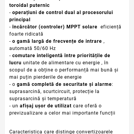
toroidal puternic
-
operațiuni de
control dual al procesorului
principal
-
încărcător (controler) MPPT solare
eficiență
foarte ridicată
-
o gamă largă de
frecvențe de
intrare
,
automată 50/60 Hz
-
comutare inteligentă între prioritățile de
lucru
unitate de
alimentare cu
energie ,
în
scopul de
a obține o
performanță mai bună și
mai puțin pierderile de energie
- o
gamă completă de securitate și alarme
:
suprasarcină, scurtcircuit, protecție la
suprasarcină și temperatură
- un
afișaj ușor de utilizat
care oferă o
previzualizare a celor mai importante funcții
Caracteristica care distinge convertizoarele