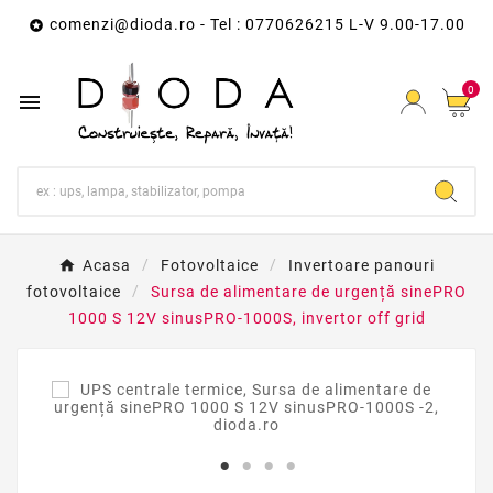
comenzi@dioda.ro
- Tel : 0770626215 L-V 9.00-17.00

0

Acasa
Fotovoltaice
Invertoare panouri
fotovoltaice
Sursa de alimentare de urgență sinePRO
1000 S 12V sinusPRO-1000S, invertor off grid