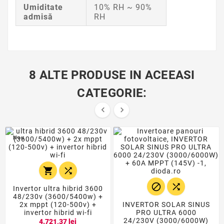
Umiditate
10% RH ~ 90%
admisă
RH
8 ALTE PRODUSE IN ACEEASI
CATEGORIE:


Nou




Invertor ultra hibrid 3600
48/230v (3600/5400w) +
2x mppt (120-500v) +
INVERTOR SOLAR SINUS
invertor hibrid wi-fi
PRO ULTRA 6000
24/230V (3000/6000W)
4.721,37 lei