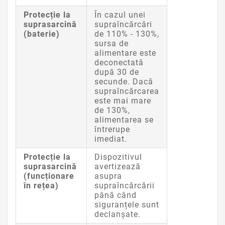
Protecție la
În cazul unei
suprasarcină
supraîncărcări
(baterie)
de 110% - 130%,
sursa de
alimentare este
deconectată
după 30 de
secunde. Dacă
supraîncărcarea
este mai mare
de 130%,
alimentarea se
întrerupe
imediat.
Protecție la
Dispozitivul
suprasarcină
avertizează
(funcționare
asupra
în rețea)
supraîncărcării
până când
siguranțele sunt
declanșate.