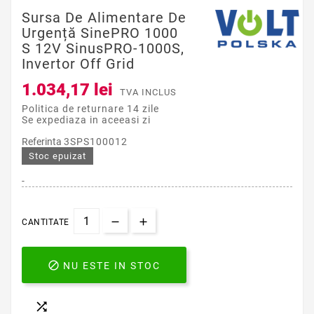
Sursa De Alimentare De
Urgență SinePRO 1000
S 12V SinusPRO-1000S,
Invertor Off Grid
1.034,17 lei
TVA INCLUS
Politica de returnare 14 zile
Se expediaza in aceeasi zi
Referinta
3SPS100012
Stoc epuizat
-
CANTITATE

NU ESTE IN STOC
