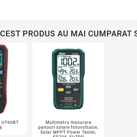
ACEST PRODUS AU MAI CUMPARAT S
T UT60BT
Multimetru masurare




panouri solare fotovoltaice,
i
Solar MPPT Power Tester,
FR705, FUZRR