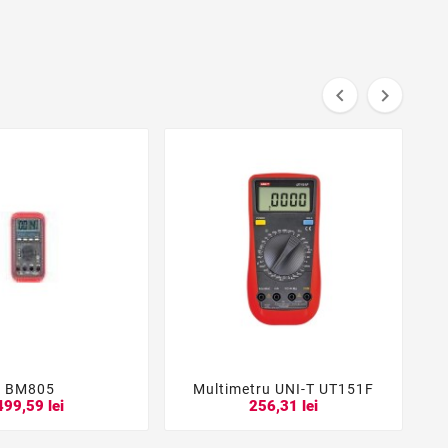


BM805
Multimetru UNI-T UT151F





499,59 lei
256,31 lei