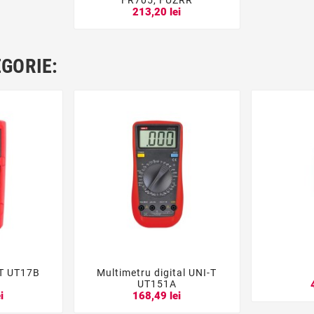
213,20 lei
EGORIE:
-T UT17B
Multimetru digital UNI-T





UT151A
i
168,49 lei