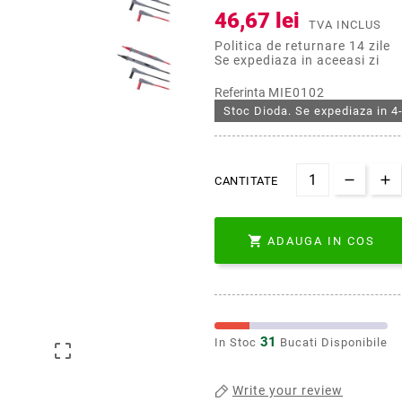
46,67 lei
TVA INCLUS
Politica de returnare 14 zile
Se expediaza in aceeasi zi
Referinta
MIE0102
Stoc Dioda. Se expediaza in 4-
CANTITATE

ADAUGA IN COS
31
In Stoc
Bucati Disponibile

Write your review