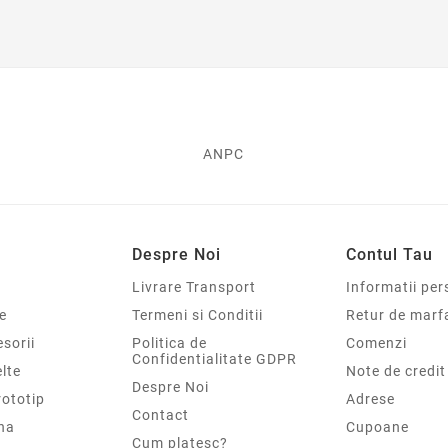
ANPC
Despre Noi
Contul Tau
Livrare Transport
Informatii per
e
Termeni si Conditii
Retur de marf
sorii
Politica de
Comenzi
Confidentialitate GDPR
elte
Note de credit
Despre Noi
rototip
Adrese
Contact
na
Cupoane
Cum platesc?