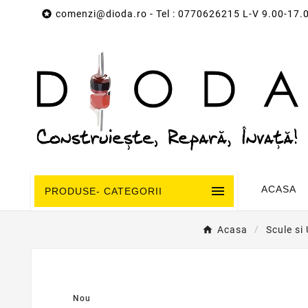

comenzi@dioda.ro
- Tel : 0770626215 L-V 9.00-17.

ACASA
PRODUSE- CATEGORII
Acasa
Scule si
Nou