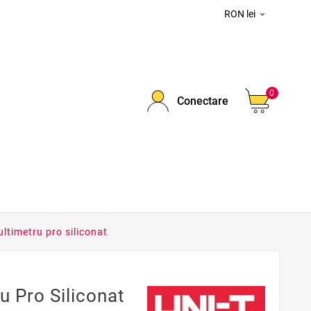
RON lei

0
Conectare
ultimetru pro siliconat
u Pro Siliconat