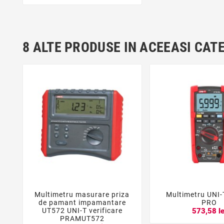
8 ALTE PRODUSE IN ACEEASI CAT
Multimetru masurare priza
Multimetru UNI





de pamant impamantare
PRO
UT572 UNI-T verificare
573,58 le
PRAMUT572