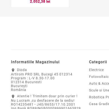
2.052,38 lei
Informatiile Magazinului
Categorii
Dioda
Electrice
location_on
Artirom PRO SRL Bucegi 45 012314
Fotovoltaic
Program : L-V 8.30-17.00
012314 Bucuresti
Auto & Acce
Bucureşti
România
Scule si Un
Atentie ! Trimitem doar prin curier !
location_on
Robotica P
Nu Lucram ,cu desfacere de la sediu!
Casa Gradi
RO14235481 - J40/8653/17.10.2001
Ing Bank RO89INGB0000999901663829