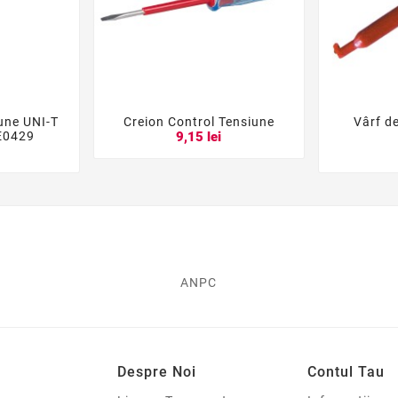
une UNI-T
Creion Control Tensiune
Vârf de





E0429
9,15 lei
i
ANPC
Despre Noi
Contul Tau