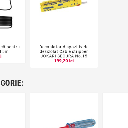
că pentru
Decablator dispozitiv de




l 5m
dezizolat Cable stripper
JOKARI SECURA No.15
i
199,20 lei
EGORIE: