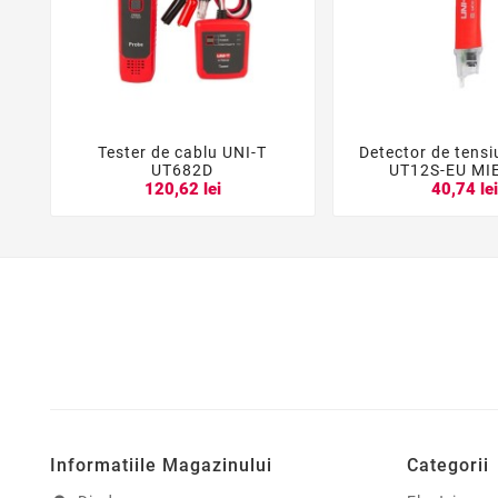
Tester de cablu UNI-T
Detector de tensi





UT682D
UT12S-EU MI
120,62 lei
40,74 le
Informatiile Magazinului
Categorii