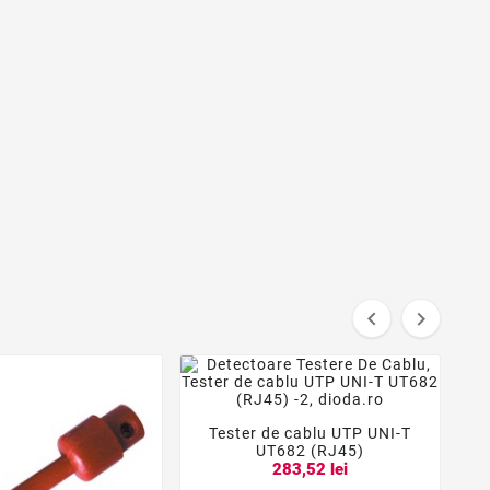


Tester de cablu UTP UNI-T



UT682 (RJ45)
283,52 lei