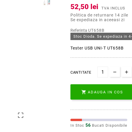
52,50 lei
TVA INCLUS
Politica de returnare 14 zile
Se expediaza in aceeasi zi
Referinta
UT658B
Stoc Dioda. Se expediaza in 4-
Tester USB UNI-T UT658B
CANTITATE

ADAUGA IN COS

56
In Stoc
Bucati Disponibile