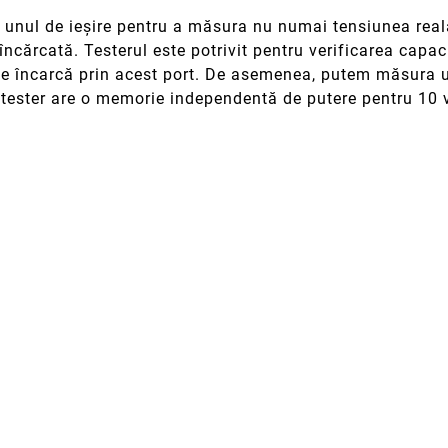
i unul de ieșire pentru a măsura nu numai tensiunea reală
încărcată. Testerul este potrivit pentru verificarea capac
 se încarcă prin acest port. De asemenea, putem măsura ut
tester are o memorie independentă de putere pentru 10 va