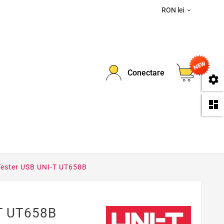
RON lei

0
Conectare
se
da
Tester USB UNI-T UT658B
-T UT658B