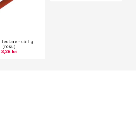
 testare - cârlig


(roșu)
3,26 lei