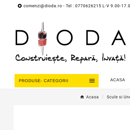

comenzi@dioda.ro
- Tel : 0770626215 L-V 9.00-17.

ACASA
PRODUSE- CATEGORII
Acasa
Scule si Un