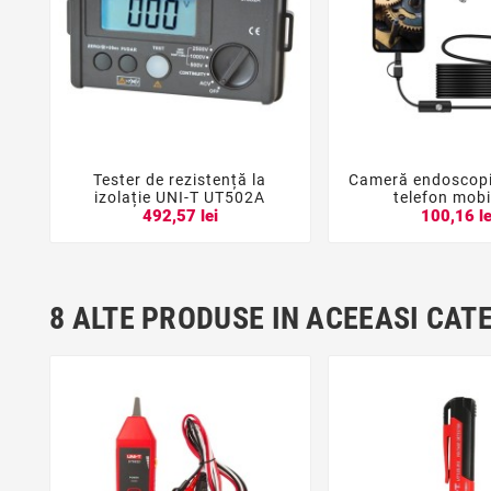
Tester de rezistență la
Cameră endoscopi





izolație UNI-T UT502A
telefon mobi
492,57 lei
100,16 le
8 ALTE PRODUSE IN ACEEASI CAT