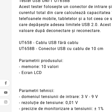
Tester USB UNI-T UT658B
Acest tester folosește un conector de intrare ș
curentul total din care calculează capacitatea 
telefoanele mobile, tabletelor și a tot ceea ce
care depășește adesea limitele USB 2.0. Acest 
valoare după deconectare și reconectare.
UT658 - Cablu USB fără cablu
UT658B - Conector USB cu cablu de 10 cm
Parametrii produsului:
- memorie: 10 valori
- Ecran LCD
Parametri tehnici:
- domeniul tensiunii de intrare: 3 V - 9 V
- rezoluție de tensiune: 0,01 V
- precizie de monitorizare a tensiunii: ± 1%