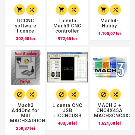






UCCNC
Licenta
Mach4-
software
Mach3 CNC
Hobby
licence
controller
Pret
1.100,07 lei
Pret
Pret
302,50 lei
972,65 lei
La Reducere!






Mach3
Licenta CNC
MACH 3 +
AddOns for
USB
CNC4X45A
Mill
LICCNCUSB
MACH3CNC4X35
MACH3ADDONS
Pret
Pret
403,58 lei
1.621,08 lei
Pret
259,37 lei