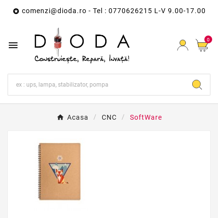
comenzi@dioda.ro
- Tel : 0770626215 L-V 9.00-17.00

0

Acasa
CNC
SoftWare