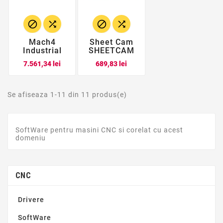




Mach4
Sheet Cam
Industrial
SHEETCAM
Pret
Pret
7.561,34 lei
689,83 lei
Se afiseaza 1-11 din 11 produs(e)
SoftWare pentru masini CNC si corelat cu acest
domeniu
CNC
Drivere
SoftWare