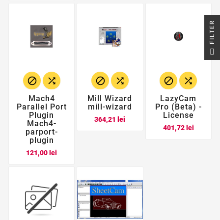
R
F
I
L
T
E






Mach4
Mill Wizard
LazyCam
Parallel Port
mill-wizard
Pro (Beta) -
Plugin
License
Pret
364,21 lei
Mach4-
Pret
401,72 lei
parport-
plugin
Pret
121,00 lei