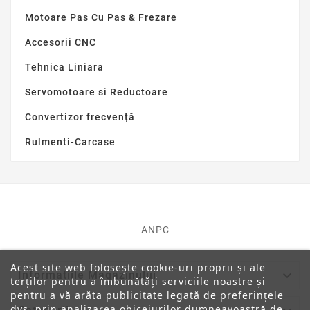
Motoare Pas Cu Pas & Frezare
Accesorii CNC
Tehnica Liniara
Servomotoare si Reductoare
Convertizor frecvență
Rulmenti-Carcase
ANPC
Acest site web folosește cookie-uri proprii și ale

Informatiile Magazinului
terților pentru a îmbunătăți serviciile noastre și
pentru a vă arăta publicitate legată de preferințele
dvs. prin analizarea obiceiurilor dumneavoastră de