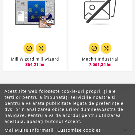




Mill Wizard mill-wizard
Mach4 Industrial
364,21 lei
7.561,34 lei
Acest site web folosește cookie-uri proprii și ale
terților pentru a îmbunătăți serviciile noastre și
pentru a vă arăta publicitate legată de preferințele
dvs. prin analizarea obiceiurilor dumneavoastră de
ANPC
navigare. Pentru a vă da acordul pentru utilizarea
acestuia, apăsați butonul Accept.

Informatiile Magazinului
Mai Multe Informatii
Customize cookies