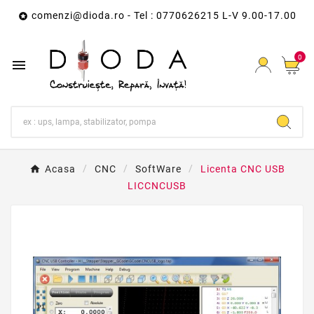
comenzi@dioda.ro
- Tel : 0770626215 L-V 9.00-17.00

0

Acasa
CNC
SoftWare
Licenta CNC USB
LICCNCUSB