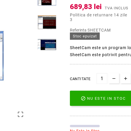
689,83 lei
TVA INCLUS
Politica de returnare 14 zile
3
Referinta
SHEETCAM
Stoc epuizat
SheetCam este un program low
SheetCam este potrivit pentru 
CANTITATE

NU ESTE IN STOC

Nu Este In Stoc