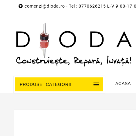

comenzi@dioda.ro
- Tel : 0770626215 L-V 9.00-17.

ACASA
PRODUSE- CATEGORII