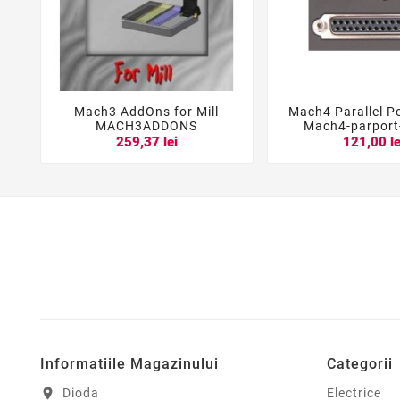
Mach3 AddOns for Mill
Mach4 Parallel Po





MACH3ADDONS
Mach4-parport
259,37 lei
121,00 le
Informatiile Magazinului
Categorii
Dioda
Electrice
location_on