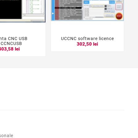
enta CNC USB
UCCNC software licence





ICCNCUSB
302,50 lei
403,58 lei
sonale