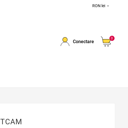
RON lei

0
Conectare
ETCAM