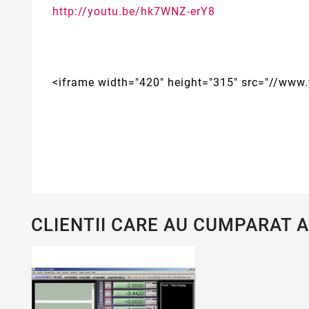
http://youtu.be/hk7WNZ-erY8
<iframe width="420" height="315" src="//ww
CLIENTII CARE AU CUMPARAT 