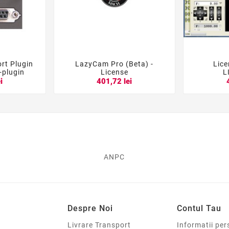
rt Plugin
LazyCam Pro (Beta) -
Lic





-plugin
License
L
i
401,72 lei
ANPC
Despre Noi
Contul Tau
Livrare Transport
Informatii per