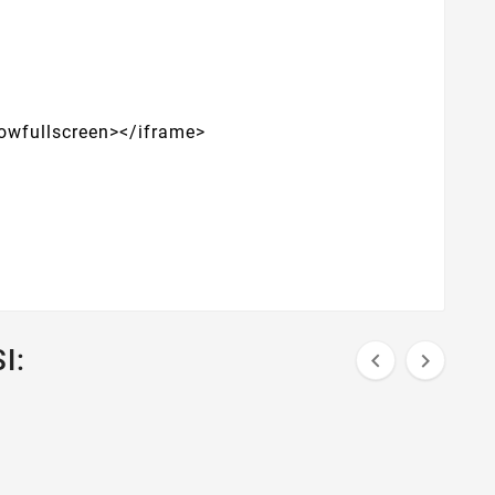
owfullscreen></iframe>
I:

