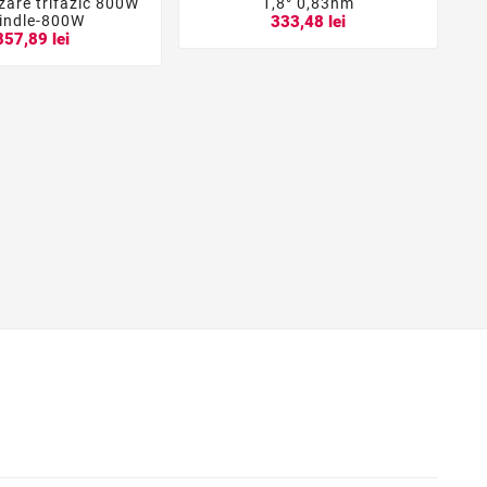



zare trifazic 800W
1,8° 0,83nm


indle-800W
333,48 lei
857,89 lei
M