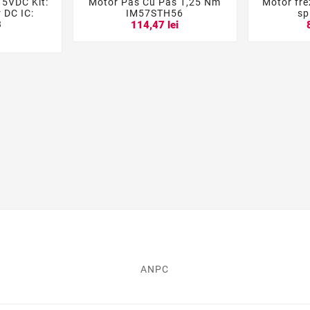
 5VDC Kit:
Motor Pas Cu Pas 1,25 Nm
Motor fre





 DC IC:
IM57STH56
sp
3
114,47 lei
i
ANPC