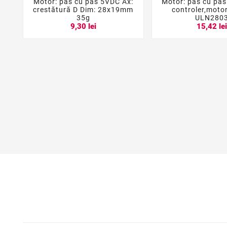
Motor: pas cu pas 5VDC Ax:
Motor: pas cu pas





crestătură D Dim: 28x19mm
controler,motor
35g
ULN280
9,30 lei
15,42 le