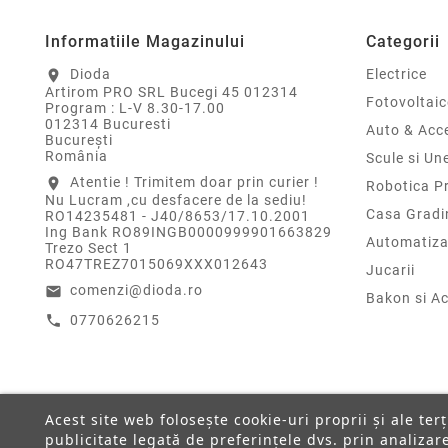
Informatiile Magazinului
Categorii
Dioda
Electrice
location_on
Artirom PRO SRL Bucegi 45 012314
Fotovoltaic
Program : L-V 8.30-17.00
012314 Bucuresti
Auto & Acce
Bucureşti
România
Scule si Un
Atentie ! Trimitem doar prin curier !
location_on
Robotica P
Nu Lucram ,cu desfacere de la sediu!
Casa Gradi
RO14235481 - J40/8653/17.10.2001
Ing Bank RO89INGB0000999901663829
Automatiza
Trezo Sect 1
RO47TREZ7015069XXX012643
Jucarii
comenzi@dioda.ro
email
Bakon si Ac
0770626215
call
Acest site web folosește cookie-uri proprii și ale ter
publicitate legată de preferințele dvs. prin analiza