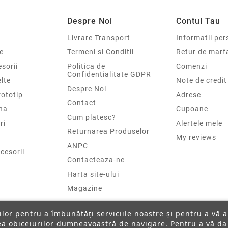
Despre Noi
Contul Tau
Livrare Transport
Informatii per
e
Termeni si Conditii
Retur de marf
sorii
Politica de
Comenzi
Confidentialitate GDPR
elte
Note de credit
Despre Noi
rototip
Adrese
Contact
na
Cupoane
Cum platesc?
ri
Alertele mele
Returnarea Produselor
My reviews
ANPC
cesorii
Contacteaza-ne
Harta site-ului
Magazine
ților pentru a îmbunătăți serviciile noastre și pentru a vă 
rea obiceiurilor dumneavoastră de navigare. Pentru a vă da