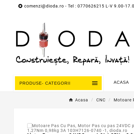

comenzi@dioda.ro
- Tel : 0770626215 L-V 9.00-17.

ACASA
PRODUSE- CATEGORII
Acasa
CNC
Motoare 