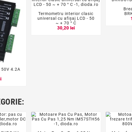
Bre

Termometru interior clasic
BR



universal cu afișaj LCD - 50
~ + 70 ° C
30,20 lei
l 50V 4.2A

i
EGORIE: