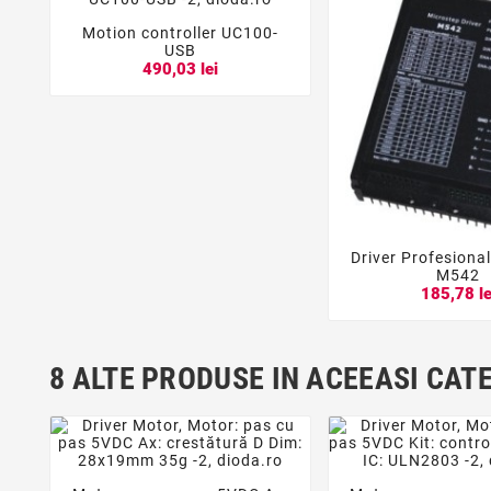
Motion controller UC100-



USB
490,03 lei
Driver Profesiona


M542
185,78 le
8 ALTE PRODUSE IN ACEEASI CAT