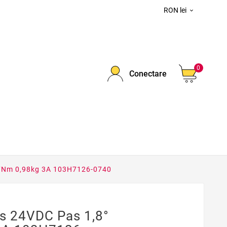
RON lei

0
Conectare
27Nm 0,98kg 3A 103H7126-0740
s 24VDC Pas 1,8°