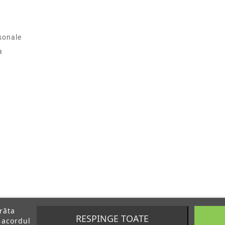
sonale
a
arăta
RESPINGE TOATE
 acordul