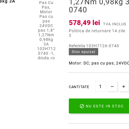
1,27Nm 0,98kg 
98kg 3A
0740
578,49 lei
TVA INCLUS
Politica de returnare 14 zile
3
Referinta
103H7126-0740
Stoc epuizat
Motor: DC; pas cu pas; 24VDC
CANTITATE

NU ESTE IN STOC