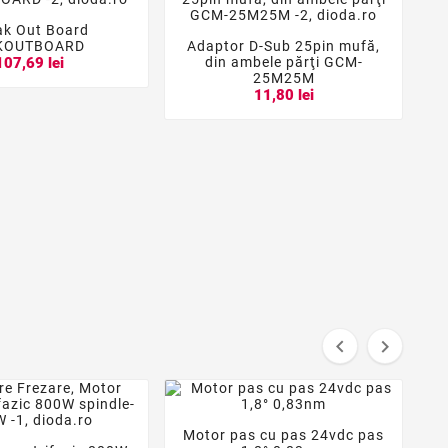
ak Out Board


KOUTBOARD
Adaptor D-Sub 25pin mufă,



din ambele părţi GCM-
107,69 lei
25M25M
11,80 lei


Motor pas cu pas 24vdc pas