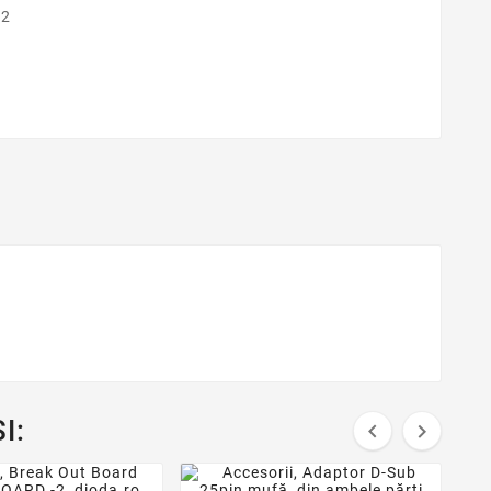
I:

