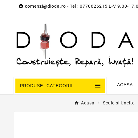

comenzi@dioda.ro
- Tel : 0770626215 L-V 9.00-17.

ACASA
PRODUSE- CATEGORII
Acasa
Scule si Unelte