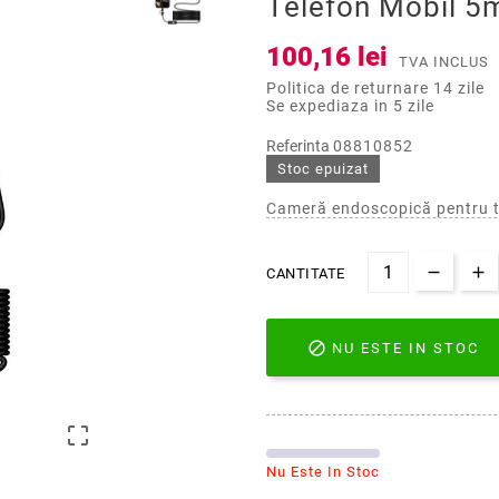
Telefon Mobil 5
100,16 lei
TVA INCLUS
Politica de returnare 14 zile
Se expediaza in 5 zile
Referinta
08810852
Stoc epuizat
Cameră endoscopică pentru t
CANTITATE

NU ESTE IN STOC

Nu Este In Stoc