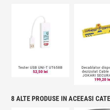
Tester USB UNI-T UT658B
Decablator dispo





dezizolat Cable 
52,50 lei
JOKARI SECUR
199,20 le
8 ALTE PRODUSE IN ACEEASI CAT