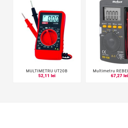
MULTIMETRU UT20B
Multimetru REBE





52,11 lei
67,27 le