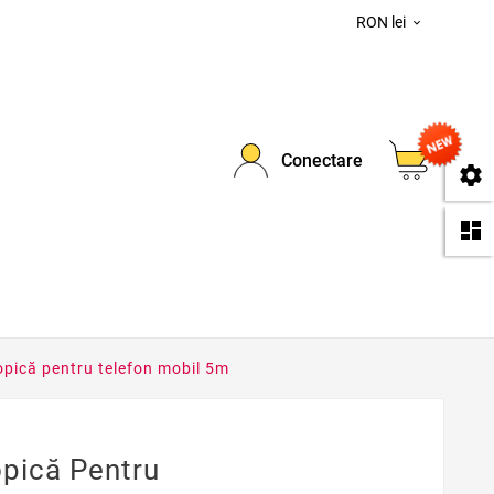
RON lei

0
Conectare
se
da
ică pentru telefon mobil 5m
pică Pentru