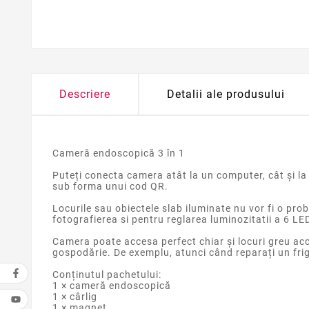
Descriere
Detalii ale produsului
Cameră endoscopică 3 în 1
Puteți conecta camera atât la un computer, cât și la
sub forma unui cod QR.
Locurile sau obiectele slab iluminate nu vor fi o p
fotografierea si pentru reglarea luminozitatii a 6 LED
Camera poate accesa perfect chiar și locuri greu accesi
gospodărie. De exemplu, atunci când reparați un fri
Conținutul pachetului:
1 × cameră endoscopică
1 × cârlig
1 × magnet