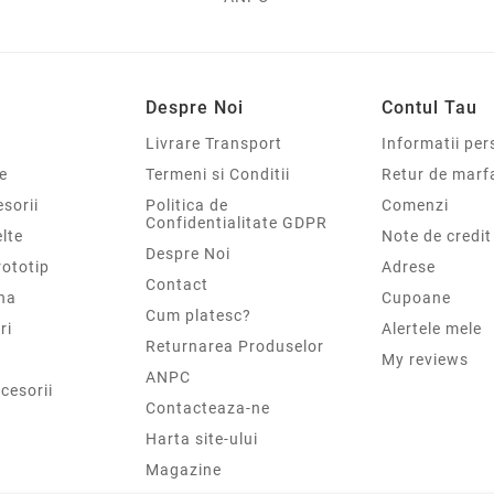
Despre Noi
Contul Tau
Livrare Transport
Informatii per
e
Termeni si Conditii
Retur de marf
sorii
Politica de
Comenzi
Confidentialitate GDPR
elte
Note de credit
Despre Noi
rototip
Adrese
Contact
na
Cupoane
Cum platesc?
ri
Alertele mele
Returnarea Produselor
My reviews
ANPC
cesorii
Contacteaza-ne
Harta site-ului
Magazine