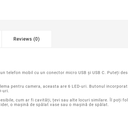
Reviews (0)
 un telefon mobil cu un conector micro USB și USB C. Puteți des
roblema pentru camera, aceasta are 6 LED-uri. Butonul incorpora
-uri.
bile, cum ar fi cavități, țevi sau alte locuri similare. Îl poți fo
gider, o mașină de spălat vase sau o mașină de spălat.