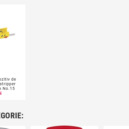
zitiv de

stripper
A No.15
i
EGORIE: