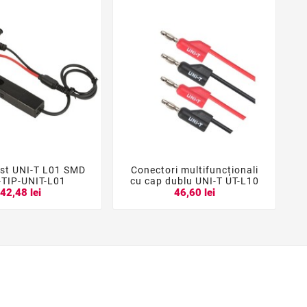
est UNI-T L01 SMD
Conectori multifuncționali





-TIP-UNIT-L01
cu cap dublu UNI-T UT-L10
42,48 lei
46,60 lei