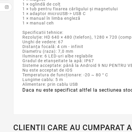
1 × oglindă de colț
1 × tub pentru fixarea cârligului și magnetului
1 × adaptor microUSB-> USB C
1 × manual în limba engleză
1 × manual ceh
Specificatii tehnice:
Rezoluție: HD 640 × 480 (telefon), 1280 × 720 (comp
Unghi de vedere: 67
Distanța focală: 4 cm - infinit
Diametru (raza): 7,0 mm
Iluminare: 6 LED-uri albe reglabile
Gradul de etanșeitate la apă: IP67
Sisteme acceptate: până la Android 9 NU PENTRU V
Nu este acceptat de iOS
Temperatura de funcționare: -20 ~ 80 ° C
Lungime cablu: 5 m
Alimentare: prin cablu USB
Daca nu este specificat altfel la sectiunea sto
CLIENTII CARE AU CUMPARAT 