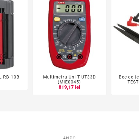
L RB-10B
Multimetru Uni-T UT33D
Bec de t





(MIE0045)
TEST
i
819,17 lei
ANPC