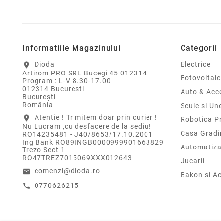
Informatiile Magazinului
Categorii
Dioda
Electrice
location_on
Artirom PRO SRL Bucegi 45 012314
Fotovoltaic
Program : L-V 8.30-17.00
012314 Bucuresti
Auto & Acce
Bucureşti
România
Scule si Un
Atentie ! Trimitem doar prin curier !
location_on
Robotica P
Nu Lucram ,cu desfacere de la sediu!
Casa Gradi
RO14235481 - J40/8653/17.10.2001
Ing Bank RO89INGB0000999901663829
Automatiza
Trezo Sect 1
RO47TREZ7015069XXX012643
Jucarii
comenzi@dioda.ro
email
Bakon si Ac
0770626215
call