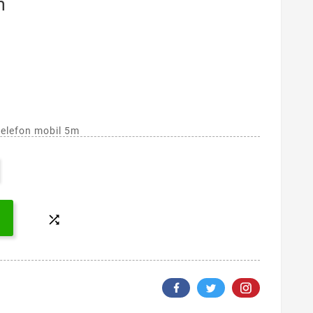
m
elefon mobil 5m
