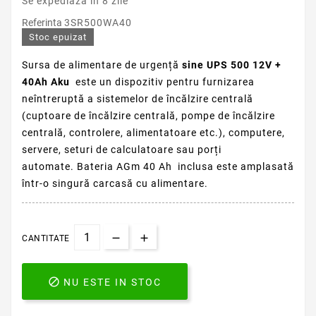
Se expediaza in 8 zile
Referinta
3SR500WA40
Stoc epuizat
Sursa de alimentare de urgență
sine UPS 500 12V +
40Ah Aku
este un dispozitiv pentru furnizarea
neîntreruptă a sistemelor de încălzire centrală
(cuptoare de încălzire centrală, pompe de încălzire
centrală, controlere, alimentatoare etc.), computere,
servere, seturi de calculatoare sau porți
automate.
Bateria AGm 40 Ah inclusa este amplasată
într-o singură carcasă cu alimentare.
CANTITATE

NU ESTE IN STOC