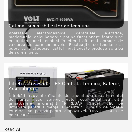
Cel mai bun stabilizator de tensiune
Aparatele electrocasnice, centralele electrice,
modemurile, calculatoarele pot să funcționeze foarte bine
cu ajutorul unei tensiuni în circuit cât mai aproape de
valoarea de care au nevoie. Fluctuațiile de tensiune ar
putea să le afecteze, astfel încât aceste produse să aibă
de suferit pe o...
Întrebări frecvente UPS Centrala Termica, Baterie,
Acumulator :
Întrebări frecvente (înainte de a contacta departamentul
de vânzări sau service, este recomandat să citiți
următoarele informații) ÎNTREBĂRI (faceți clic pe
întrebare pentru a merge la acesta): 1. Ce tip de baterie
este cel mai potrivit pentru dispozitivele UPS ? 2. Cum se
calculează...
Read All