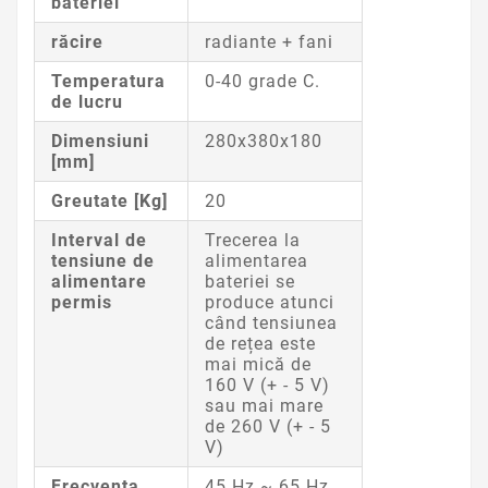
bateriei
răcire
radiante + fani
Temperatura
0-40 grade C.
de lucru
Dimensiuni
280x380x180
[mm]
Greutate [Kg]
20
Interval de
Trecerea la
tensiune de
alimentarea
alimentare
bateriei se
permis
produce atunci
când tensiunea
de rețea este
mai mică de
160 V (+ - 5 V)
sau mai mare
de 260 V (+ - 5
V)
Frecvența
45 Hz ~ 65 Hz