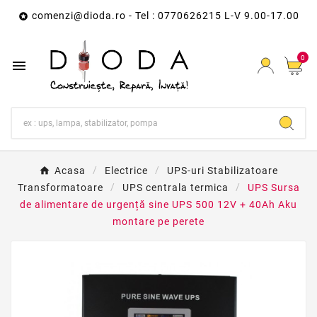
comenzi@dioda.ro
- Tel : 0770626215 L-V 9.00-17.00

0

Acasa
Electrice
UPS-uri Stabilizatoare
Transformatoare
UPS centrala termica
UPS Sursa
de alimentare de urgență sine UPS 500 12V + 40Ah Aku
montare pe perete