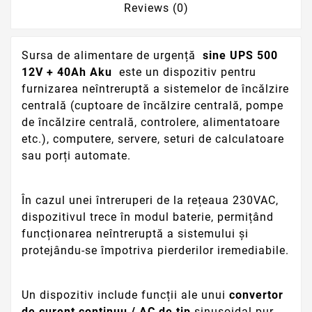
Reviews (0)
Sursa de alimentare de urgență
sine UPS 500
12V + 40Ah Aku
este un dispozitiv pentru
furnizarea neîntreruptă a sistemelor de încălzire
centrală (cuptoare de încălzire centrală, pompe
de încălzire centrală, controlere, alimentatoare
etc.), computere, servere, seturi de calculatoare
sau porți automate.
În cazul unei întreruperi de la rețeaua 230VAC,
dispozitivul trece în modul baterie, permițând
funcționarea neîntreruptă a sistemului și
protejându-se împotriva pierderilor iremediabile.
Un dispozitiv include funcții ale unui
convertor
de curent continuu / AC de
tip
sinusoidal pur
,