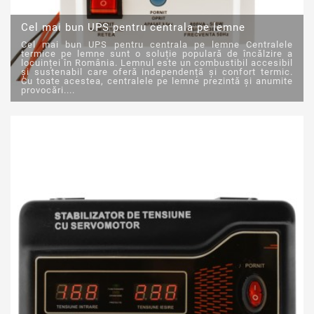
Cel mai bun UPS pentru centrala pe lemne
Cel mai bun UPS pentru centrala pe lemne Centralele
termice pe lemne sunt o soluție populară de încălzire a
locuinței în România. Lemnul este un combustibil accesibil
și sustenabil care oferă independență și confort termic.
Cu toate acestea, centralele pe lemne prezintă și anumite
provocări....