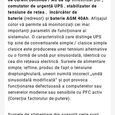
comutator de urgență UPS
,
stabilizator de
tensiune de rețea
,
încărcător de
baterie
(redresor) și
baterie AGM 40Ah
.
Afișajul
color vă permite să monitorizați cei mai
importanți parametri de funcționare ai
sistemului.
O caracteristică care distinge UPS
tip sine de convertoarele simple / clasice simple
clasice este producerea unei tensiuni alternative
cu o formă de undă pur sinusoidală, identică cu
cea din rețeaua electrică.
Sursele de alimentare
simple, ieftine, produc de fapt o tensiune
dreptunghiulară, uneori numită incorect „undă
sinusoidală modificată” și pot provoca
funcționarea defectuoasă a computerelor sau
serverelor moderne sau sensibile cu PFC activ
(Corecția factorului de putere).
Sursele de alimentare din această serie sunt