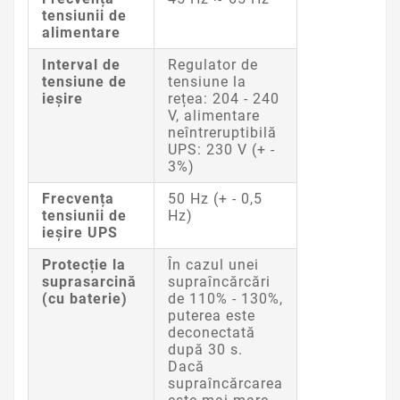
tensiunii de
alimentare
Interval de
Regulator de
tensiune de
tensiune la
ieșire
rețea: 204 - 240
V, alimentare
neîntreruptibilă
UPS: 230 V (+ -
3%)
Frecvența
50 Hz (+ - 0,5
tensiunii de
Hz)
ieșire UPS
Protecție la
În cazul unei
suprasarcină
supraîncărcări
(cu baterie)
de 110% - 130%,
puterea este
deconectată
după 30 s.
Dacă
supraîncărcarea