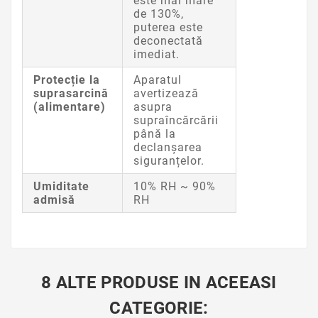
este mai mare
de 130%,
puterea este
deconectată
imediat.
Protecție la
Aparatul
suprasarcină
avertizează
(alimentare)
asupra
supraîncărcării
până la
declanșarea
siguranțelor.
Umiditate
10% RH ~ 90%
admisă
RH
8 ALTE PRODUSE IN ACEEASI
CATEGORIE: