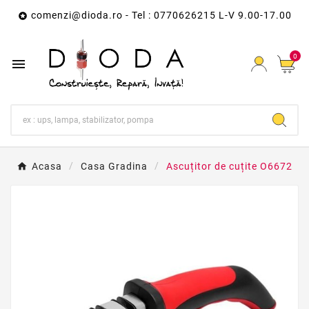
comenzi@dioda.ro
- Tel : 0770626215 L-V 9.00-17.00

0

Acasa
Casa Gradina
Ascuțitor de cuțite O6672