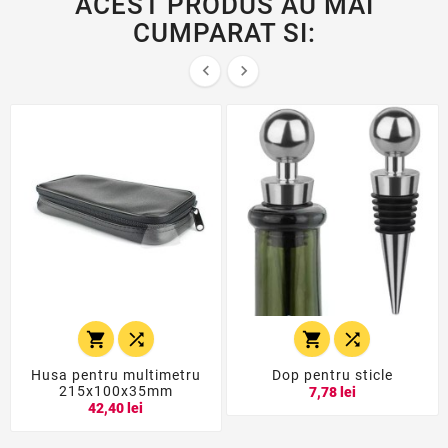
ACEST PRODUS AU MAI
CUMPARAT SI:






Husa pentru multimetru
Dop pentru sticle
215x100x35mm
7,78 lei
42,40 lei