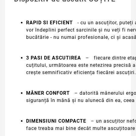
RAPID SI EFICIENT
- cu un ascuțitor, puteți 
vor îndeplini perfect sarcinile și nu veți fi n
bucătărie - nu numai profesionale, ci și acas
3 PASI DE ASCUTIREA
–
fiecare dintre et
cuțitului, următoarea este netezirea precisă a
crește semnificativ eficiența fiecărei ascuțiri.
MÂNER CONFORT
– datorită mânerului ergon
siguranță în mână și nu alunecă din ea, ceea c
DIMENSIUNI COMPACTE
– un ascuțitor nefo
face treaba mai bine decât multe ascuțitoare