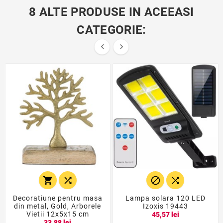
8 ALTE PRODUSE IN ACEEASI
CATEGORIE:






Decoratiune pentru masa
Lampa solara 120 LED
din metal, Gold, Arborele
Izoxis 19443
Vietii 12x5x15 cm
45,57 lei
33,88 lei