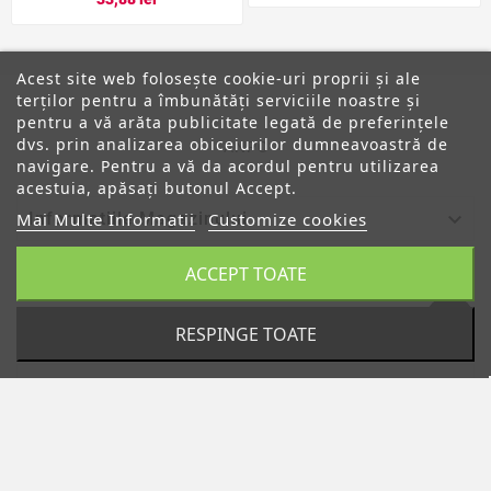
Acest site web folosește cookie-uri proprii și ale
terților pentru a îmbunătăți serviciile noastre și
pentru a vă arăta publicitate legată de preferințele
dvs. prin analizarea obiceiurilor dumneavoastră de
ANPC
navigare. Pentru a vă da acordul pentru utilizarea
acestuia, apăsați butonul Accept.

Informatiile Magazinului
Mai Multe Informatii
Customize cookies
ACCEPT TOATE

Categorii

Despre Noi
RESPINGE TOATE

Contul Tau
© 2019 - Ecommerce Software By PrestaShop™