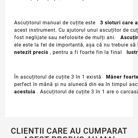
Ascuțitorul manual de cuțite este
3 sloturi care a
acest instrument. Cu ajutorul unui ascuțitor de cuți
fost neglijate sau nefolosite de mulți ani.
Ascuțir
ele este la fel de importantă, așa că nu trebuie să 
netezit precis
, pentru a fi foarte fin la final
lust
În ascuțitorul de cuțite 3 în 1 există
Mâner foarte
perfect în mână și nu alunecă din ea în timpul as
acestuia
. Ascuțitorul de cuțite 3 în 1 are o carcasă
CLIENTII CARE AU CUMPARAT