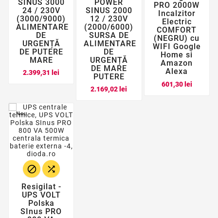
SINUS 3000
POWER
PRO 2000W
24 / 230V
SINUS 2000
Incalzitor
(3000/9000)
12 / 230V
Electric
ALIMENTARE
(2000/6000)
COMFORT
DE
SURSA DE
(NEGRU) cu
URGENȚĂ
ALIMENTARE
WIFI Google
DE PUTERE
DE
Home si
MARE
URGENȚĂ
Amazon
DE MARE
Alexa
Pret
2.399,31 lei
PUTERE
Pret
601,30 lei
Pret
2.169,02 lei
Nou


Resigilat -
UPS VOLT
Polska
SInus PRO