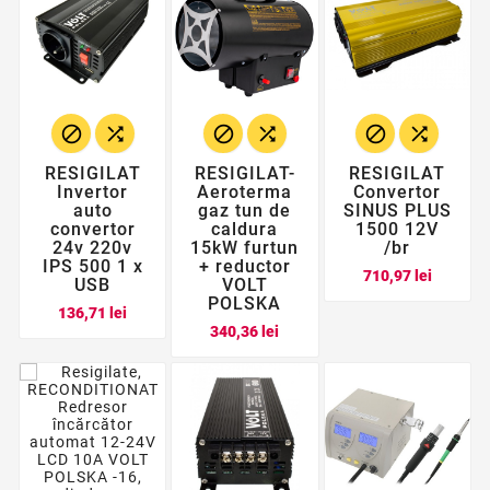






RESIGILAT
RESIGILAT-
RESIGILAT
Invertor
Aeroterma
Convertor
auto
gaz tun de
SINUS PLUS
convertor
caldura
1500 12V
24v 220v
15kW furtun
/br
IPS 500 1 x
+ reductor
Pret
710,97 lei
USB
VOLT
POLSKA
Pret
136,71 lei
Pret
340,36 lei