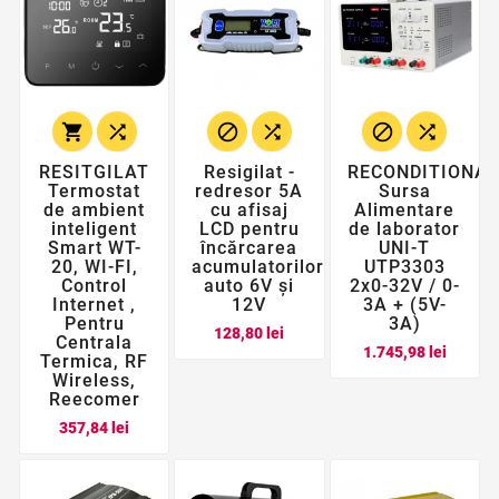






RESITGILAT
Resigilat -
RECONDITIONAT
Termostat
redresor 5A
Sursa
de ambient
cu afisaj
Alimentare
inteligent
LCD pentru
de laborator
Smart WT-
încărcarea
UNI-T
20, WI-FI,
acumulatorilor
UTP3303
Control
auto 6V și
2x0-32V / 0-
Internet ,
12V
3A + (5V-
Pentru
3A)
Pret
128,80 lei
Centrala
Pret
1.745,98 lei
Termica, RF
Wireless,
Reecomer
Pret
357,84 lei