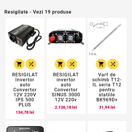
Resigilate - Vezi 19 produse






RESIGILAT
RESIGILAT
Varf de
Invertor
invertor
schimb T12-
auto
auto
IL seria T12
Convertor
Convertor
pentru
12V 220V
SINUS 3000
statiile
IPS 500
12V 220v
BK969D+
PLUS
Pret
Pret
2.136,18 lei
31,94 lei
Pret
134,78 lei