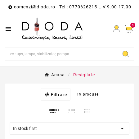
comenzi@dioda.ro
- Tel : 0770626215 L-V 9.00-17.00

0

Acasa
Resigilate

Filtrare
19 produse

In stock first