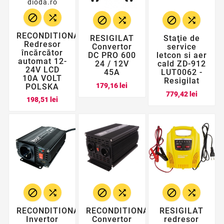






RECONDITIONAT
RESIGILAT
Staţie de
Redresor
Convertor
service
încărcător
DC PRO 600
letcon si aer
automat 12-
24 / 12V
cald ZD-912
24V LCD
45A
LUT0062 -
10A VOLT
Resigilat
Pret
179,16 lei
POLSKA
Pret
779,42 lei
Pret
198,51 lei






RECONDITIONAT
RECONDITIONAT
RESIGILAT
Invertor
Convertor
redresor