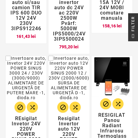
auto si/sau
invertor
15A 12V /
camion TIR
auto dc 24V
24V MOBI
IPS 600 DUO
ac 220V
comutare
12V 24V
2500W
manuala
R
230V
Pvârf:
Pret
158,16 lei
3IPS912246
5000W
IPS5000/24V
F
I
L
T
E
Pret
161,43 lei
3IPS500024
Pret
795,20 lei






RESIGILAT
REsigilat
Resigilat
Panou
Invetor 24V
Invertor
Radiant
220V
auto 12V
Infrarosu
POWER
220V
Termoglass