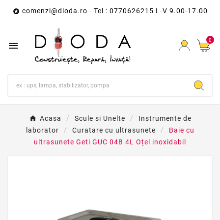
comenzi@dioda.ro
- Tel : 0770626215 L-V 9.00-17.00

0

Acasa
Scule si Unelte
Instrumente de
laborator
Curatare cu ultrasunete
Baie cu
ultrasunete Geti GUC 04B 4L Oțel inoxidabil