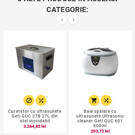
CATEGORIE:






Curatator cu ultrasunete
Baie spalare cu
Geti GUC 27B 27L din
ultrasunete Ultrasonic
otel inoxidabil
cleaner Geti GUC 601
600ml
2.264,82 lei
203,72 lei