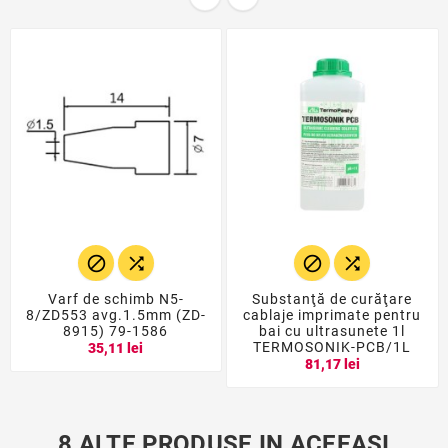




Varf de schimb N5-
Substanţă de curăţare
8/ZD553 avg.1.5mm (ZD-
cablaje imprimate pentru
8915) 79-1586
bai cu ultrasunete 1l
TERMOSONIK-PCB/1L
35,11 lei
81,17 lei
8 ALTE PRODUSE IN ACEEASI