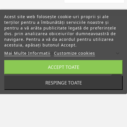
Acest site web folosește cookie-uri proprii și ale
terților pentru a îmbunătăți serviciile noastre și
pentru a vă arăta publicitate legată de preferințele
dvs. prin analizarea obiceiurilor dumneavoastră de
ANPC
navigare. Pentru a vă da acordul pentru utilizarea
acestuia, apăsați butonul Accept.
Mai Multe Informatii
Customize cookies

Informatiile Magazinului
ACCEPT TOATE

Categorii

Despre Noi
RESPINGE TOATE

Contul Tau
© 2019 - Ecommerce Software By PrestaShop™