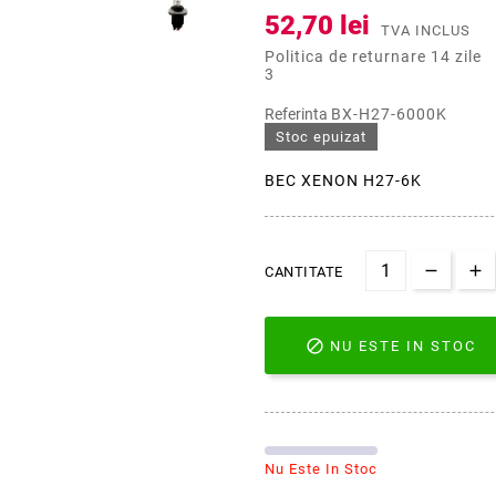
52,70 lei
TVA INCLUS
Politica de returnare 14 zile
3
Referinta
BX-H27-6000K
Stoc epuizat
BEC XENON H27-6K
CANTITATE

NU ESTE IN STOC
Nu Este In Stoc