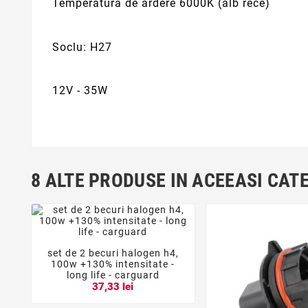
Temperatura de ardere 6000K (alb rece)
Soclu: H27
12V - 35W
8 ALTE PRODUSE IN ACEEASI CAT
set de 2 becuri halogen h4,



100w +130% intensitate -
long life - carguard
37,33 lei