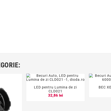
EGORIE:
LED pentru Lumina de zi
BEC X




CLD021
32,86 lei