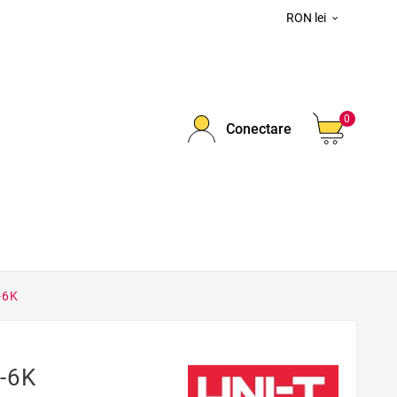
RON lei

0
Conectare
-6K
-6K