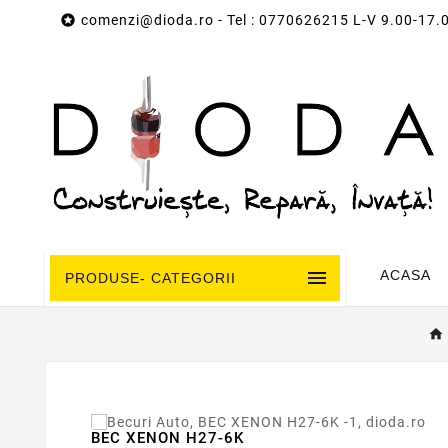

comenzi@dioda.ro
- Tel : 0770626215 L-V 9.00-17.

ACASA
PRODUSE- CATEGORII
BEC XENON H27-6K