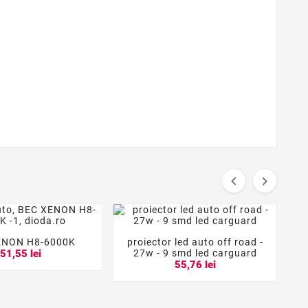


ENON H8-6000K
proiector led auto off road -





27w - 9 smd led carguard
51,55 lei
55,76 lei