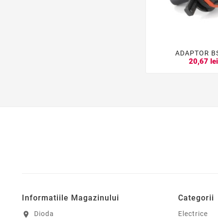
ADAPTOR B


20,67 le
Informatiile Magazinului
Categorii
Dioda
Electrice
location_on