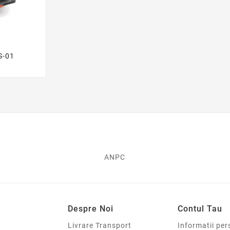
S-01

i
ANPC
Despre Noi
Contul Tau
Livrare Transport
Informatii per