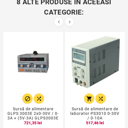
8 ALTE PRODUSE IN ACEEASI
CATEGORIE:






Sursă de alimentare
Sursă de alimentare de
GLPS 3003E 2x0-30V / 0-
laborator PS3010 0-30V
3A + (5V-3A) GLPS3003E
/ 0-10A
721,35 lei
517,46 lei