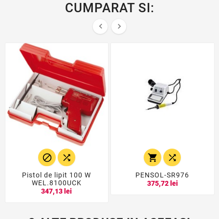
CUMPARAT SI:






Pistol de lipit 100 W
PENSOL-SR976
WEL.8100UCK
375,72 lei
347,13 lei