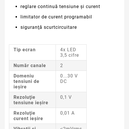
reglare continuă tensiune şi curent
limitator de curent programabil
siguranţă scurtcircuitare
Tip ecran
4x LED
3,5 cifre
Număr canale
2
Domeniu
0...30 V
tensiuni de
DC
ieşire
Rezoluţie
0,1 V
tensiune ieşire
Rezoluţie
0,01 A
curent ieşire
Vibraţii şi
≤2mVrms