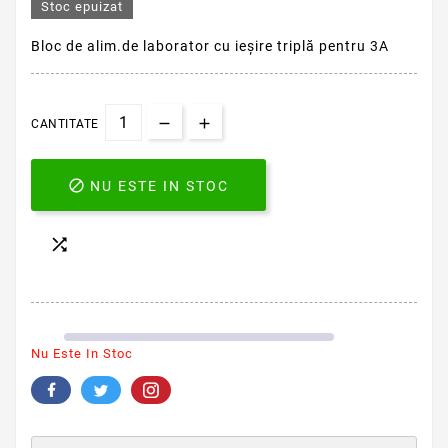
Stoc epuizat
Bloc de alim.de laborator cu ieşire triplă pentru 3A
CANTITATE

NU ESTE IN STOC

Nu Este In Stoc