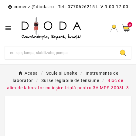
comenzi@dioda.ro
- Tel : 0770626215 L-V 9.00-17.00

0

Acasa
Scule si Unelte
Instrumente de
laborator
Surse reglabile de tensiune
Bloc de
alim.de laborator cu ieşire triplă pentru 3A MPS-3003L-3